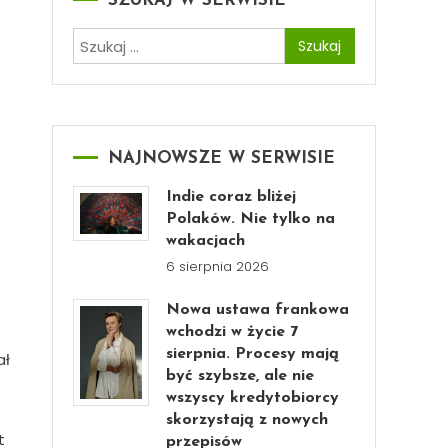
SZUKAJ W SERWISIE
Szukaj:
NAJNOWSZE W SERWISIE
Indie coraz bliżej
Polaków. Nie tylko na
wakacjach
6 sierpnia 2026
Nowa ustawa frankowa
wchodzi w życie 7
sierpnia. Procesy mają
ał
być szybsze, ale nie
wszyscy kredytobiorcy
skorzystają z nowych
t
przepisów