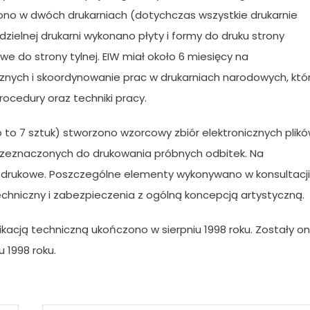
zono w dwóch drukarniach (dotychczas wszystkie drukarnie
ielnej drukarni wykonano płyty i formy do druku strony
we do strony tylnej. EIW miał około 6 miesięcy na
nych i skoordynowanie prac w drukarniach narodowych, któ
rocedury oraz techniki pracy.
to 7 sztuk) stworzono wzorcowy zbiór elektronicznych plikó
 przeznaczonych do drukowania próbnych odbitek. Na
 drukowe. Poszczególne elementy wykonywano w konsultacji
chniczny i zabezpieczenia z ogólną koncepcją artystyczną.
acją techniczną ukończono w sierpniu 1998 roku. Zostały o
 1998 roku.