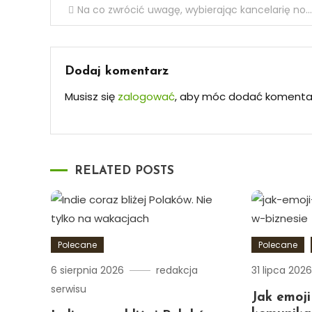
Nawigacja
Na co zwrócić uwagę, wybierając kancelarię notarialną?
wpisu
Dodaj komentarz
Musisz się
zalogować
, aby móc dodać komenta
RELATED POSTS
Polecane
Polecane
6 sierpnia 2026
redakcja
31 lipca 202
serwisu
Jak emoji