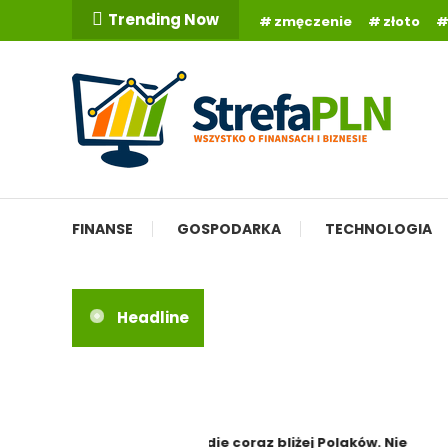
Skip
Trending Now
zmęczenie
złoto
To
Content
Wszystko o finansach
StrefaPLN.pl
FINANSE
GOSPODARKA
TECHNOLOGIA
Headline
Indie coraz bliżej Polaków. Nie