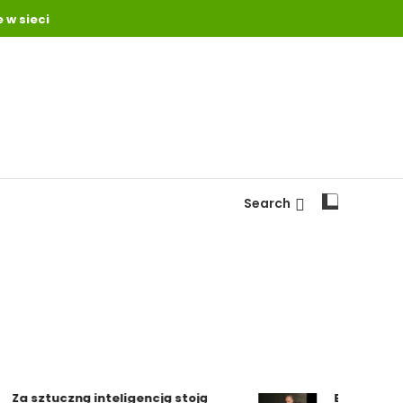
 w sieci
Search
a sztuczną inteligencją stoją
Burzliwe półr