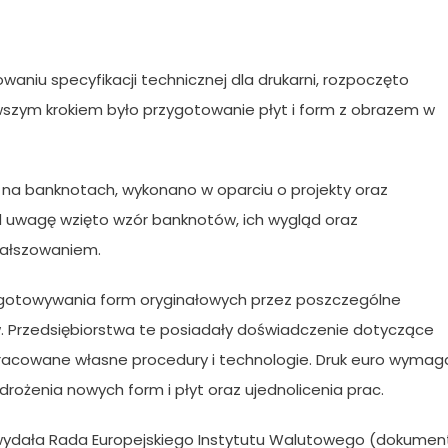
waniu specyfikacji technicznej dla drukarni, rozpoczęto
wszym krokiem było przygotowanie płyt i form z obrazem w
 na banknotach, wykonano w oparciu o projekty oraz
d uwagę wzięto wzór banknotów, ich wygląd oraz
fałszowaniem.
rzygotowywania form oryginałowych przez poszczególne
ów. Przedsiębiorstwa te posiadały doświadczenie dotyczące
racowane własne procedury i technologie. Druk euro wymag
drożenia nowych form i płyt oraz ujednolicenia prac.
ydała Rada Europejskiego Instytutu Walutowego (dokumen