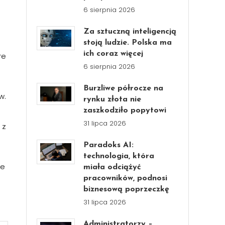
6 sierpnia 2026
Za sztuczną inteligencją
stoją ludzie. Polska ma
ich coraz więcej
re
6 sierpnia 2026
Burzliwe półrocze na
w.
rynku złota nie
zaszkodziło popytowi
31 lipca 2026
 z
Paradoks AI:
technologia, która
ne
miała odciążyć
pracowników, podnosi
biznesową poprzeczkę
31 lipca 2026
Administratorzy –