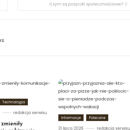
Czym są pożyczki społecznościowe?
rz.
Technologia
6
redakcja serwisu
Informacje
Polecane
 zmieniły
31 lipca 2026
redakcja serwis