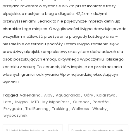
przejazd rowerem o dystansie 195 km przez ikoniczne trasy
alpejskie, a następnie bieg o długości 42,2km z dużymi
przewyższeniami. Jednak to nie pojedyncze imprezy definiują
charakter tego miejsca. O wyjątkowości Livigno decyduje przede
wszystkim możliwość przeżywania przygody każdego dnia –
niezależnie od terminu podróży. Latem Livigno zamienia się w
prawdziwy alpejski, kompleksowy ekosystem doświadczeń dla
osób poszukujących emocji, aktywnego wypoczynku i bliskiego
kontaktu z naturą. To kierunek, który inspiruje do przekraczania
własnych granic i odkrywania Alp w najbardziej ekscytującym
wydaniu.
Tagged
Adrenalina
,
Alpy
,
Aquagranda
,
Góry
,
Kolarstwo
,
Lato
,
Livigno
,
MTB
,
MyLivignoPass
,
Outdoor
,
Podróże
,
Przygoda
,
TrailRunning
,
Trekking
,
Wellness
,
Włochy
,
wypoczynek
Nawigacja
Hotel blisko lotniska – wybór czy konieczność?
Rynek mieszkaniowy po I półroczu 2026: stabilizacja zamiast rewolucji. Co dalej z cenami i inwestycjami?