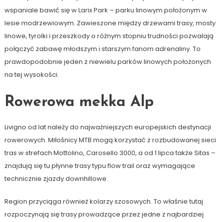
wspaniale bawić się w Larix Park – parku linowym położonym w
lesie modrzewiowym. Zawieszone między drzewami trasy, mosty
linowe, tyrolki i przeszkody o różnym stopniu trudności pozwalają
połączyć zabawę młodszym i starszym fanom adrenaliny. To
prawdopodobnie jeden z niewielu parków linowych położonych
na tej wysokości.
Rowerowa mekka Alp
Livigno od lat należy do najważniejszych europejskich destynacji
rowerowych. Miłośnicy MTB mogą korzystać z rozbudowanej sieci
tras w strefach Mottolino, Carosello 3000, a od 1 lipca także Sitas –
znajdują się tu płynne trasy typu flow trail oraz wymagające
technicznie zjazdy downhillowe.
Region przyciąga również kolarzy szosowych. To właśnie tutaj
rozpoczynają się trasy prowadzące przez jedne z najbardziej