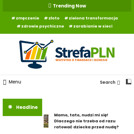
Skip
Trending Now
To
zmęczenie
złoto
zielona transformacja
Content
zdrowie psychiczne
zarabianie w sieci
Wszystko o finansach
StrefaPLN.pl
Menu
Search
Headline
Mamo, tato, nudzi mi się!
Dlaczego nie trzeba od razu
ratować dziecka przed nudą?