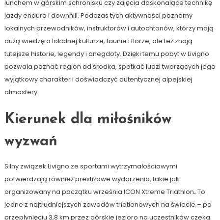
lunchem w górskim schronisku czy zajęcia doskonalące technikę
jazdy enduro i downhill. Podczas tych aktywności poznamy
lokalnych przewodników, instruktorów i autochtonów, którzy mają
dużą wiedzę o lokalnej kulturze, faunie i florze, ale też znają
tutejsze historie, legendy i anegdoty. Dzięki temu pobyt w Livigno
pozwala poznać region od środka, spotkać ludzi tworzących jego
wyjątkowy charakter i doświadczyć autentycznej alpejskiej
atmosfery.
Kierunek dla miłośników
wyzwań
Silny związek Livigno ze sportami wytrzymałościowymi
potwierdzają również prestiżowe wydarzenia, takie jak
organizowany na początku września ICON Xtreme Triathlon
.
To
jedne z najtrudniejszych zawodów triatlonowych na świecie – po
przepłynięciu 3,8 km przez górskie jezioro na uczestników czeka