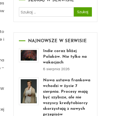
SZUKAJ W SERWISIE
es
Szukaj:
ków
 to
e i
NAJNOWSZE W SERWISIE
Indie coraz bliżej
Polaków. Nie tylko na
na
wakacjach
h –
6 sierpnia 2026
Nowa ustawa frankowa
wchodzi w życie 7
. W
sierpnia. Procesy mają
być szybsze, ale nie
wszyscy kredytobiorcy
tej
skorzystają z nowych
przepisów