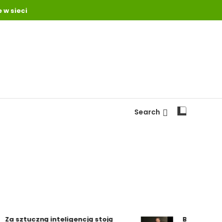
 w sieci
Search
 sztuczną inteligencją stoją
Burzliwe półro