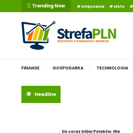
Skip
Trending Now
zmęczenie
złoto
To
Content
Wszystko o finansach
StrefaPLN.pl
FINANSE
GOSPODARKA
TECHNOLOGIA
Headline
Indie coraz bliżej Polaków. Nie