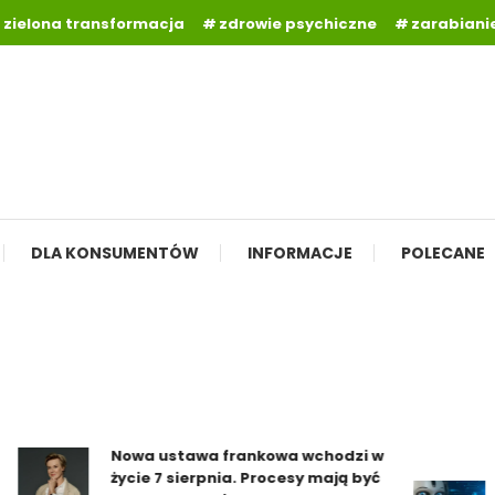
zielona transformacja
zdrowie psychiczne
zarabianie
DLA KONSUMENTÓW
INFORMACJE
POLECANE
Nowa ustawa frankowa wchodzi w
życie 7 sierpnia. Procesy mają być
Za