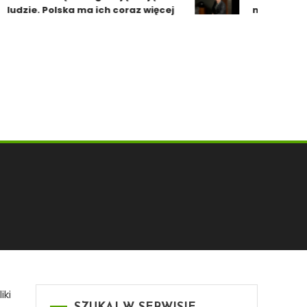
dzie. Polska ma ich coraz więcej
nie zaszkodził
iki