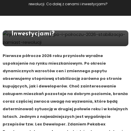
rewolucji. Co dalej z cenami i inwestycjami?
Rynek Mieszkaniowy Po I Półroczu
2026: Stabilizacja Zamiast
Rewolucji. Co Dalej Z Cenami I
Inwestycjami?
Pierwsze półrocze 2026 roku przyniosło wyraźne
uspokojenie na rynku mieszkaniowym. Po okresie
dynamicznych wzrostów cen i zmiennego popytu
obserwujemy stopniową stabilizację zarówno po stronie
kupujących, jak i deweloperów. Choć zainteresowanie
zakupem mieszkań pozostaje na dobrym poziomie, branża
coraz częściej zwraca uwagę na wyzwania, które będą
determinować sytuację w drugiej połowie roku i w kolejnych
latach. Jednym z najważniejszych jest wygaśnięcie
przepisów tzw. Lex Deweloper. Zdaniem Pekabex