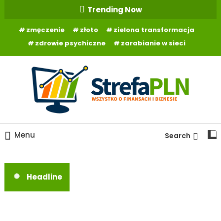
Skip
Trending Now
To
zmęczenie
złoto
zielona transformacja
Content
zdrowie psychiczne
zarabianie w sieci
Wszystko o finansach
StrefaPLN.pl
Menu
Search
Headline