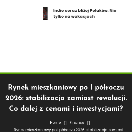
Indie coraz bliżej Polaków. Nie
tylko na wakacjach
Rynek mieszkaniowy po I półroczu
2026: stabilizacja zamiast rewolucji.
Co dalej z cenami i inwestycjami?
Finanse
Gospodarka
Home
Finanse
Rynek mieszkaniowy po I półroczu 2026: stabilizacja zamiast
6 lipca 2026
redakcja serwisu