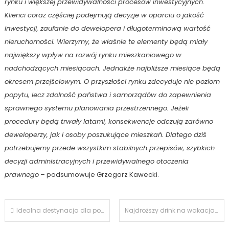
rynku i większej przewidywalności procesów inwestycyjnych.
Klienci coraz częściej podejmują decyzje w oparciu o jakość
inwestycji, zaufanie do dewelopera i długoterminową wartość
nieruchomości. Wierzymy, że właśnie te elementy będą miały
największy wpływ na rozwój rynku mieszkaniowego w
nadchodzących miesiącach. Jednakże najbliższe miesiące będą
okresem przejściowym. O przyszłości rynku zdecyduje nie poziom
popytu, lecz zdolność państwa i samorządów do zapewnienia
sprawnego systemu planowania przestrzennego. Jeżeli
procedury będą trwały latami, konsekwencje odczują zarówno
deweloperzy, jak i osoby poszukujące mieszkań. Dlatego dziś
potrzebujemy przede wszystkim stabilnych przepisów, szybkich
decyzji administracyjnych i przewidywalnego otoczenia
prawnego
– podsumowuje Grzegorz Kawecki.
Nawigacja
Idealna destynacja dla poszukiwaczy doświadczeń: Livigno
Najdroższy drink na wakacjach? Ten kupiony przez… niekorzystne przewalutowanie