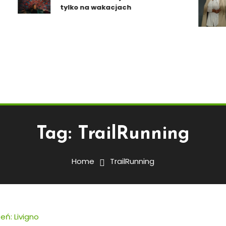
tylko na wakacjach
Tag:
TrailRunning
Home
TrailRunning