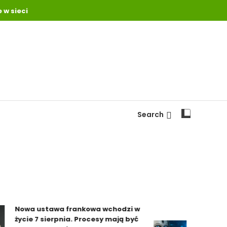
 w sieci
Search
Nowa ustawa frankowa wchodzi w
życie 7 sierpnia. Procesy mają być
Za sztucz