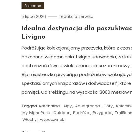
Polecane
5 lipca 2026
redakcja serwisu
Idealna destynacja dla poszukiwac
Livigno
Podróżując kolekcjonujemy przeżycia, które z czas
bezcenne wspomnienia. Livigno udowadnia, że la
dostarczać równie wielu emocji jak sezon zimowy.
Alp miasteczko przyciąga podróżników szukający
spektakularnych krajobrazów i doświadczeń, które
pamięci. Od trekkingu na wysokości 3000 metrów n
Tagged
Adrenalina
,
Alpy
,
Aquagranda
,
Góry
,
Kolarst
MyLivignoPass
,
Outdoor
,
Podróże
,
Przygoda
,
TrailRun
Włochy
,
wypoczynek