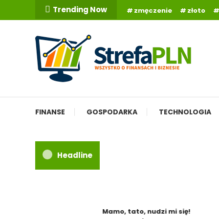
Skip
Trending Now
zmęczenie
złoto
To
Content
Wszystko o finansach
StrefaPLN.pl
FINANSE
GOSPODARKA
TECHNOLOGIA
Headline
Mamo, tato, nudzi mi się!