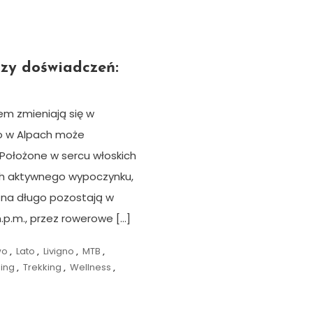
zy doświadczeń:
em zmieniają się w
to w Alpach może
 Położone w sercu włoskich
ch aktywnego wypoczynku,
 na długo pozostają w
.p.m., przez rowerowe […]
wo
,
Lato
,
Livigno
,
MTB
,
ning
,
Trekking
,
Wellness
,