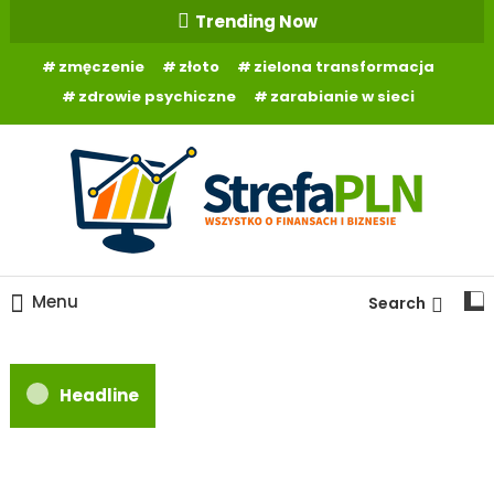
Skip
Trending Now
To
zmęczenie
złoto
zielona transformacja
Content
zdrowie psychiczne
zarabianie w sieci
Wszystko o finansach
StrefaPLN.pl
Menu
Search
Headline