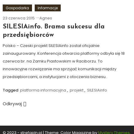
Gospodarka
Informacje
23 czerwca 2015
Agnes
SILESIAinfo. Brama sukcesu dla
przedsiębiorców
Polsko – Czeski projekt SILESIAinfo został oficjalnie
zainaugurowany. Konferencja otwarcia platformy odbyła się 18
czerwca br. na Zamku Piastowskim w Raciborzu. To
innowacyjne rozwiązanie ma sprzyjać komunikacji między
przedsiębiorcami, a instytucjami z otoczenia biznesu.
Tagged
platforma informacyjna
,
projekt
,
SILESIAinfo
Odkrywaj
© 2023 - strefapln.pl
|
Theme: Color Magazine by
Mystery Themes
.