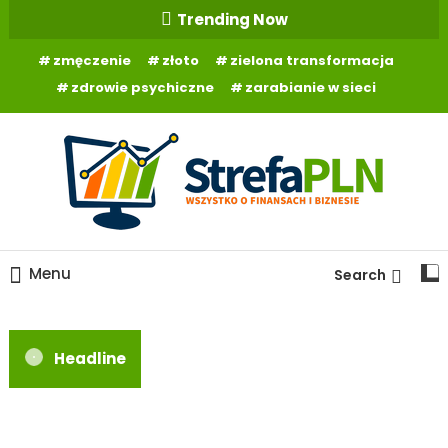
Skip
Trending Now
To
zmęczenie
złoto
zielona transformacja
Content
zdrowie psychiczne
zarabianie w sieci
Wszystko o finansach
StrefaPLN.pl
Menu
Search
Headline