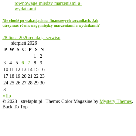
Nie chodź po wakacjach na finansowych szczudłach. Jak
utrzymać równowagę między marzeniami a wydatkami?
28 lipca 2026
redakcja serwisu
sierpień 2026
P
W
Ś
C
P
S
N
1
2
3
4
5
6
7
8
9
10
11
12
13
14
15
16
17
18
19
20
21
22
23
24
25
26
27
28
29
30
31
« lip
© 2023 - strefapln.pl
|
Theme: Color Magazine by
Mystery Themes
.
Back To Top