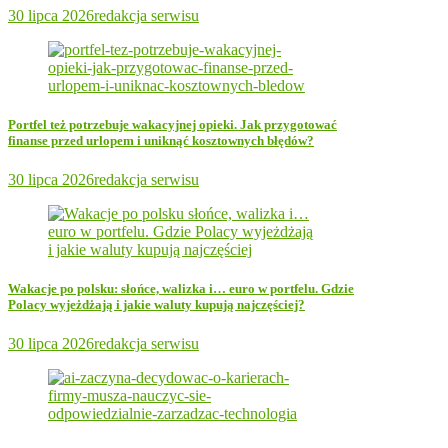
30 lipca 2026
redakcja serwisu
Portfel też potrzebuje wakacyjnej opieki. Jak przygotować
finanse przed urlopem i uniknąć kosztownych błędów?
30 lipca 2026
redakcja serwisu
Wakacje po polsku: słońce, walizka i… euro w portfelu. Gdzie
Polacy wyjeżdżają i jakie waluty kupują najczęściej?
30 lipca 2026
redakcja serwisu