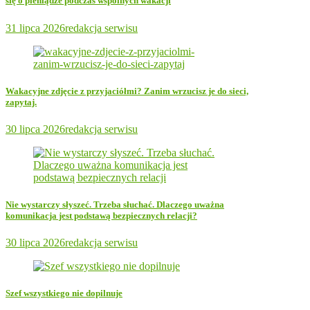
się o pieniądze podczas wspólnych wakacji
31 lipca 2026
redakcja serwisu
Wakacyjne zdjęcie z przyjaciółmi? Zanim wrzucisz je do sieci,
zapytaj.
30 lipca 2026
redakcja serwisu
Nie wystarczy słyszeć. Trzeba słuchać. Dlaczego uważna
komunikacja jest podstawą bezpiecznych relacji?
30 lipca 2026
redakcja serwisu
Szef wszystkiego nie dopilnuje