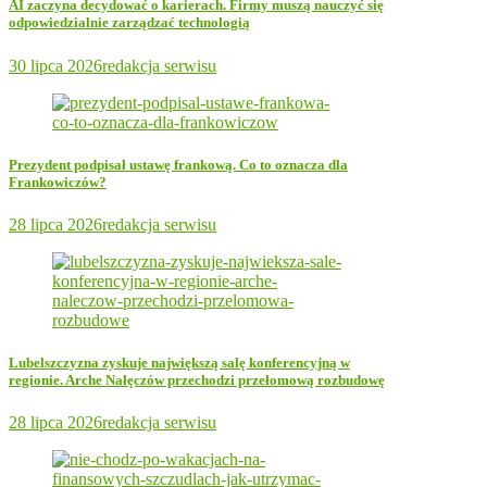
AI zaczyna decydować o karierach. Firmy muszą nauczyć się
odpowiedzialnie zarządzać technologią
30 lipca 2026
redakcja serwisu
Prezydent podpisał ustawę frankową. Co to oznacza dla
Frankowiczów?
28 lipca 2026
redakcja serwisu
Lubelszczyzna zyskuje największą salę konferencyjną w
regionie. Arche Nałęczów przechodzi przełomową rozbudowę
28 lipca 2026
redakcja serwisu