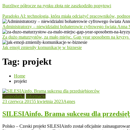
Burzliwe półrocze na rynku złota nie zaszkodziło popytowi
Paradoks AI: technologia, która miała odciążyć pracowników, podno
Administratorzy – niewidzialni bohaterowie cyfrowego świata Anna S
Za dużo maturzystów, za mało miejsc. Gap year sposobem na kryzys 
Jak emoji zmieniły komunikację w biznesie
Tag:
projekt
Home
projekt
Gospodarka
Informacje
23 czerwca 2015
5 kwietnia 2023
Agnes
SILESIAinfo. Brama sukcesu dla przedsię
Polsko – Czeski projekt SILESIAinfo został oficjalnie zainaugurowa