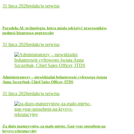
31 lipca 2026
redakcja serwisu
Paradoks AI: technologia, która miała odciążyć pracowników,
podnosi biznesową poprzeczkę
31 lipca 2026
redakcja serwisu
Administratorzy – niewidzialni bohaterowie cyfrowego świata
Anna Szczerbak, Chief Sales Officer, ITDS
31 lipca 2026
redakcja serwisu
Za dużo maturzystów, za mało miejsc. Gap year sposobem na
kryzys rekrutacyjny