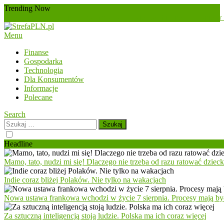
Skip
Trending Now
To
zmęczenie
złoto
zielona transformacja
zdrowie psychiczne
zarabianie w 
Content
Menu
StrefaPLN.pl
Wszystko o finansach
Finanse
Gospodarka
Technologia
Dla Konsumentów
Informacje
Polecane
Search
Szukaj:
Headline
Mamo, tato, nudzi mi się! Dlaczego nie trzeba od razu ratować dziec
Indie coraz bliżej Polaków. Nie tylko na wakacjach
Nowa ustawa frankowa wchodzi w życie 7 sierpnia. Procesy mają być
Za sztuczną inteligencją stoją ludzie. Polska ma ich coraz więcej