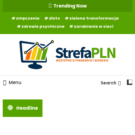
Skip
Trending Now
To
zmęczenie
złoto
zielona transformacja
Content
zdrowie psychiczne
zarabianie w sieci
Wszystko o finansach
StrefaPLN.pl
Menu
Search
Headline