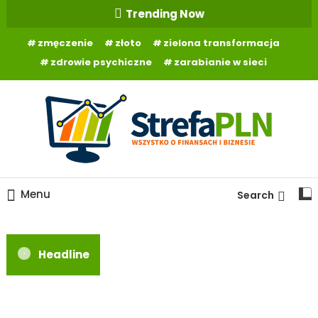
Skip
Trending Now
To
zmęczenie
złoto
zielona transformacja
Content
zdrowie psychiczne
zarabianie w sieci
Wszystko o finansach
StrefaPLN.pl
Menu
Search
Headline