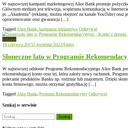
W najnowszej kampanii marketingowej Alior Bank promuje pożyczkę
Głównym medium jest telewizja, wspierana komunikacją w Interne
pt. „Akademia” (reklamę, można obejrzeć na kanale YouTube) oraz je
oprocentowanie oraz gwarancja […]
Tagged
Alior Bank
,
kampania reklamowa
Odkrywaj
Finanse
16 czerwca 2015
5 kwietnia 2023
Agnes
Słoneczne lato w Programie Rekomendacyj
W najnowszej odsłonie Programu Rekomendacyjnego Alior Bank premi
rekomendującej konto oraz tej, która założy nowy rachunek. Progr
polecanie produktów Banku np. rodzinie lub znajomym. Dzięki skutec
konta firmowego, można otrzymać gratyfikację […]
Tagged
Alior Bank
,
Program Rekomendacyjny
Odkrywaj
Szukaj w serwisie
Szukaj: