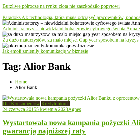
Burzliwe półrocze na rynku złota nie zaszkodziło popytowi
Paradoks AI: technologia, która miała odciążyć pracowników, podno
Administratorzy – niewidzialni bohaterowie cyfrowego świata Anna S
Za dużo maturzystów, za mało miejsc. Gap year sposobem na kryzys 
Jak emoji zmieniły komunikację w biznesie
Tag:
Alior Bank
Home
Alior Bank
Dla Konsumentów
Kredytobiorca
24 czerwca 2015
5 kwietnia 2023
Agnes
Wystartowała nowa kampania pożyczki Al
gwarancją najniższej raty