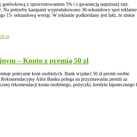
 gotówkową z oprocentowaniem 5% i z gwarancją najniższej raty.
cie. Na potrzeby kampanii wyprodukowano 30-sekundowy spot reklam
go 15- sekundową wersję. W reklamie podkreślany jest fakt, że niskie
nym – Konto z premią 50 zł
uje polecanie kont osobistych. Bank wypłaci 50 zł premii osobie
am Rekomendacyjny Alior Banku polega na przyznawaniu premii za
znej rekomendacji konta osobistego, pożyczki, kredytu hipotecznego 