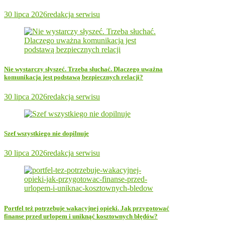
30 lipca 2026
redakcja serwisu
Nie wystarczy słyszeć. Trzeba słuchać. Dlaczego uważna
komunikacja jest podstawą bezpiecznych relacji?
30 lipca 2026
redakcja serwisu
Szef wszystkiego nie dopilnuje
30 lipca 2026
redakcja serwisu
Portfel też potrzebuje wakacyjnej opieki. Jak przygotować
finanse przed urlopem i uniknąć kosztownych błędów?