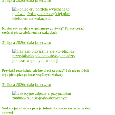
31 lipca 2026
redakcja serwisu
Koniec ery portfela wypchanego gotówką? Polacy coraz
częściej płacą telefonem na wakacjach
31 lipca 2026
redakcja serwisu
Przyjaźń przyjaźnią, ale kto płaci za pizzę? Jak nie pokłócić
się o pieniądze podczas wspólnych wakacji
31 lipca 2026
redakcja serwisu
Wakacyjne zdjęcie z przyjaciółmi? Zanim wrzucisz je do sieci,
zapytaj.