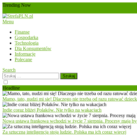
Skip
Trending Now
To
zmęczenie
złoto
zielona transformacja
zdrowie psychiczne
zarabianie w 
Content
Menu
StrefaPLN.pl
Wszystko o finansach
Finanse
Gospodarka
Technologia
Dla Konsumentów
Informacje
Polecane
Search
Szukaj:
Headline
Mamo, tato, nudzi mi się! Dlaczego nie trzeba od razu ratować dziec
Indie coraz bliżej Polaków. Nie tylko na wakacjach
Nowa ustawa frankowa wchodzi w życie 7 sierpnia. Procesy mają być
Za sztuczną inteligencją stoją ludzie. Polska ma ich coraz więcej