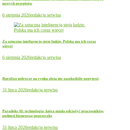
nowych przepisów
6 sierpnia 2026
redakcja serwisu
Za sztuczną inteligencją stoją ludzie. Polska ma ich coraz
więcej
6 sierpnia 2026
redakcja serwisu
Burzliwe półrocze na rynku złota nie zaszkodziło popytowi
31 lipca 2026
redakcja serwisu
Paradoks AI: technologia, która miała odciążyć pracowników,
podnosi biznesową poprzeczkę
31 lipca 2026
redakcja serwisu