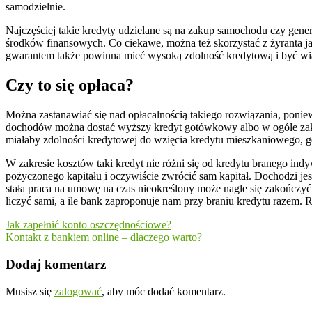
samodzielnie.
Najczęściej takie kredyty udzielane są na zakup samochodu czy gener
środków finansowych. Co ciekawe, można też skorzystać z żyranta jak
gwarantem także powinna mieć wysoką zdolność kredytową i być 
Czy to się opłaca?
Można zastanawiać się nad opłacalnością takiego rozwiązania, ponie
dochodów można dostać wyższy kredyt gotówkowy albo w ogóle zakwa
miałaby zdolności kredytowej do wzięcia kredytu mieszkaniowego,
W zakresie kosztów taki kredyt nie różni się od kredytu branego ind
pożyczonego kapitału i oczywiście zwrócić sam kapitał. Dochodzi je
stała praca na umowę na czas nieokreślony może nagle się zakończy
liczyć sami, a ile bank zaproponuje nam przy braniu kredytu razem.
Nawigacja
Jak zapełnić konto oszczędnościowe?
Kontakt z bankiem online – dlaczego warto?
wpisu
Dodaj komentarz
Musisz się
zalogować
, aby móc dodać komentarz.