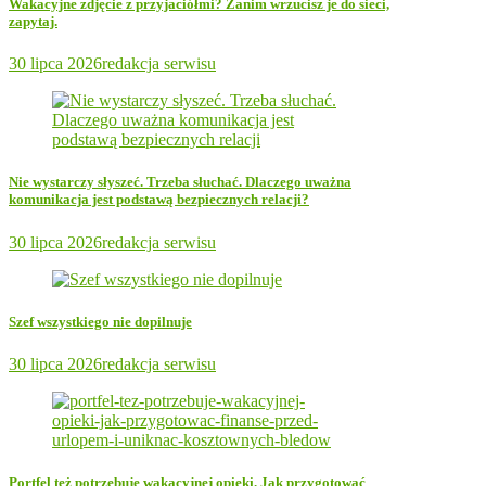
Wakacyjne zdjęcie z przyjaciółmi? Zanim wrzucisz je do sieci,
zapytaj.
30 lipca 2026
redakcja serwisu
Nie wystarczy słyszeć. Trzeba słuchać. Dlaczego uważna
komunikacja jest podstawą bezpiecznych relacji?
30 lipca 2026
redakcja serwisu
Szef wszystkiego nie dopilnuje
30 lipca 2026
redakcja serwisu
Portfel też potrzebuje wakacyjnej opieki. Jak przygotować