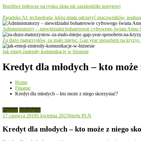
Burzliwe półrocze na rynku złota nie zaszkodziło popytowi
Paradoks AI: technologia, która miała odciążyć pracowników, podno
Administratorzy – niewidzialni bohaterowie cyfrowego świata Anna S
Za dużo maturzystów, za mało miejsc. Gap year sposobem na kryzys 
Jak emoji zmieniły komunikację w biznesie
Kredyt dla młodych – kto może 
Home
Finanse
Kredyt dla młodych – kto może z niego skorzystać?
Finanse
Informacje
17 czerwca 2019
5 kwietnia 2023
Strefa PLN
Kredyt dla młodych – kto może z niego sk