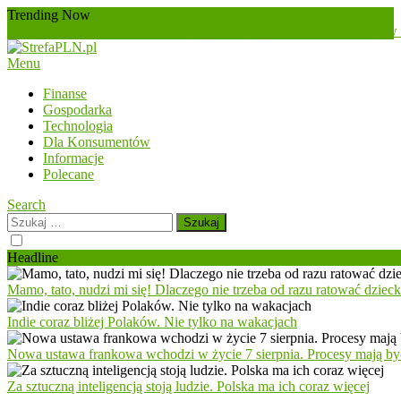
Skip
Trending Now
To
zmęczenie
złoto
zielona transformacja
zdrowie psychiczne
zarabianie w 
Content
Menu
StrefaPLN.pl
Wszystko o finansach
Finanse
Gospodarka
Technologia
Dla Konsumentów
Informacje
Polecane
Search
Szukaj:
Headline
Mamo, tato, nudzi mi się! Dlaczego nie trzeba od razu ratować dziec
Indie coraz bliżej Polaków. Nie tylko na wakacjach
Nowa ustawa frankowa wchodzi w życie 7 sierpnia. Procesy mają być
Za sztuczną inteligencją stoją ludzie. Polska ma ich coraz więcej