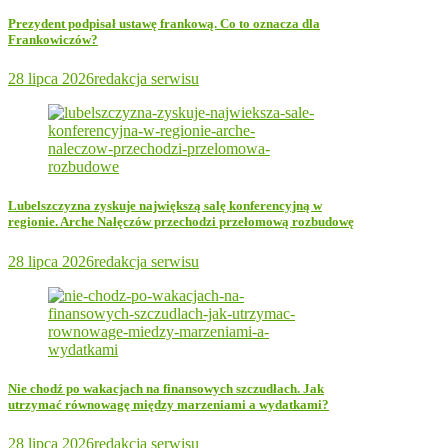
Prezydent podpisał ustawę frankową. Co to oznacza dla
Frankowiczów?
28 lipca 2026
redakcja serwisu
Lubelszczyzna zyskuje największą salę konferencyjną w
regionie. Arche Nałęczów przechodzi przełomową rozbudowę
28 lipca 2026
redakcja serwisu
Nie chodź po wakacjach na finansowych szczudłach. Jak
utrzymać równowagę między marzeniami a wydatkami?
28 lipca 2026
redakcja serwisu