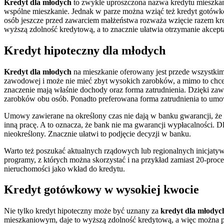
Kredyt dla młodych
to zwykle uproszczona nazwa kredytu mieszkan
wspólne mieszkanie. Jednak w parze można wziąć też kredyt gotówkow
osób jeszcze przed zawarciem małżeństwa rozważa wzięcie razem k
wyższą zdolność kredytową, a to znacznie ułatwia otrzymanie akcept
Kredyt hipoteczny dla młodych
Kredyt dla młodych
na mieszkanie oferowany jest przede wszystkim 
zawodowej i może nie mieć zbyt wysokich zarobków, a mimo to chce
znaczenie mają właśnie dochody oraz forma zatrudnienia. Dzięki za
zarobków obu osób. Ponadto preferowana forma zatrudnienia to umow
Umowy zawierane na określony czas nie dają w banku gwarancji, że 
inną pracę. A to oznacza, że bank nie ma gwarancji wypłacalności. D
nieokreślony. Znacznie ułatwi to podjęcie decyzji w banku.
Warto też poszukać aktualnych rządowych lub regionalnych inicjaty
programy, z których można skorzystać i na przykład zamiast 20-pro
nieruchomości jako wkład do kredytu.
Kredyt gotówkowy w wysokiej kwocie
Nie tylko kredyt hipoteczny może być uznany za
kredyt dla młodyc
mieszkaniowym, daje to wyższą zdolność kredytową, a więc można p