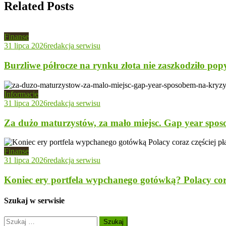
Related Posts
Finanse
31 lipca 2026
redakcja serwisu
Burzliwe półrocze na rynku złota nie zaszkodziło pop
Informacje
31 lipca 2026
redakcja serwisu
Za dużo maturzystów, za mało miejsc. Gap year spos
Finanse
31 lipca 2026
redakcja serwisu
Koniec ery portfela wypchanego gotówką? Polacy cora
Szukaj w serwisie
Szukaj: