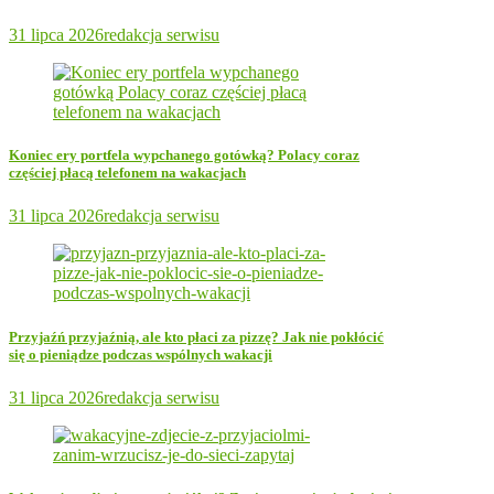
31 lipca 2026
redakcja serwisu
Koniec ery portfela wypchanego gotówką? Polacy coraz
częściej płacą telefonem na wakacjach
31 lipca 2026
redakcja serwisu
Przyjaźń przyjaźnią, ale kto płaci za pizzę? Jak nie pokłócić
się o pieniądze podczas wspólnych wakacji
31 lipca 2026
redakcja serwisu