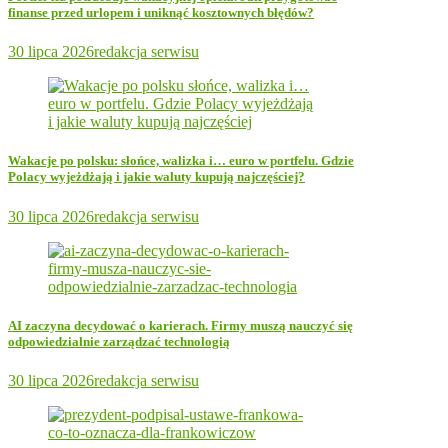
finanse przed urlopem i uniknąć kosztownych błędów?
30 lipca 2026
redakcja serwisu
Wakacje po polsku: słońce, walizka i… euro w portfelu. Gdzie
Polacy wyjeżdżają i jakie waluty kupują najczęściej?
30 lipca 2026
redakcja serwisu
AI zaczyna decydować o karierach. Firmy muszą nauczyć się
odpowiedzialnie zarządzać technologią
30 lipca 2026
redakcja serwisu