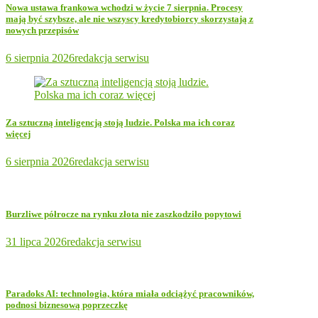
Nowa ustawa frankowa wchodzi w życie 7 sierpnia. Procesy
mają być szybsze, ale nie wszyscy kredytobiorcy skorzystają z
nowych przepisów
6 sierpnia 2026
redakcja serwisu
Za sztuczną inteligencją stoją ludzie. Polska ma ich coraz
więcej
6 sierpnia 2026
redakcja serwisu
Burzliwe półrocze na rynku złota nie zaszkodziło popytowi
31 lipca 2026
redakcja serwisu
Paradoks AI: technologia, która miała odciążyć pracowników,
podnosi biznesową poprzeczkę