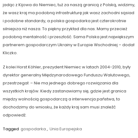
jadąc z Kijowa do Niemiec, tuż za naszą granicą z Polską, widzimy,
że wasz kraj ma podobną infrastrukturę jak wasz zachodni sąsiad
i podobne standardy, a polska gospodarka jest czterokrotnie
silniejsza niż nasza. To piękny przykład dla nas. Mamy przecież
podobną mentalność i przeszłość. Sama Polska jest największym
partnerem gospodarczym Ukrainy w Europie Wschodniej – dodał
Kliczko.
Z kolei Horst Köhler, prezydent Niemiec w latach 2004-2010, były
dyrektor generalny Międzynarodowego Funduszu Walutowego,
przestrzegał: – Nie ma jednego dobrego rozwiązania dla
wszystkich krajów. Kiedy zastanawiamy się, gdzie jest granica
między wolnością gospodarczą a interwencja państwa, to
dochodzimy do wniosku, że każdy kraj sam musi znaleźć
odpowiedź.
Tagged
gospodarka
,
Unia Europejska