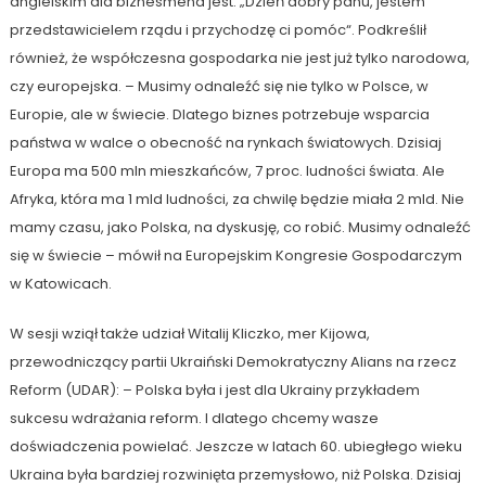
angielskim dla biznesmena jest: „Dzień dobry panu, jestem
przedstawicielem rządu i przychodzę ci pomóc“. Podkreślił
również, że współczesna gospodarka nie jest już tylko narodowa,
czy europejska. – Musimy odnaleźć się nie tylko w Polsce, w
Europie, ale w świecie. Dlatego biznes potrzebuje wsparcia
państwa w walce o obecność na rynkach światowych. Dzisiaj
Europa ma 500 mln mieszkańców, 7 proc. ludności świata. Ale
Afryka, która ma 1 mld ludności, za chwilę będzie miała 2 mld. Nie
mamy czasu, jako Polska, na dyskusję, co robić. Musimy odnaleźć
się w świecie – mówił na Europejskim Kongresie Gospodarczym
w Katowicach.
W sesji wziął także udział Witalij Kliczko, mer Kijowa,
przewodniczący partii Ukraiński Demokratyczny Alians na rzecz
Reform (UDAR): – Polska była i jest dla Ukrainy przykładem
sukcesu wdrażania reform. I dlatego chcemy wasze
doświadczenia powielać. Jeszcze w latach 60. ubiegłego wieku
Ukraina była bardziej rozwinięta przemysłowo, niż Polska. Dzisiaj