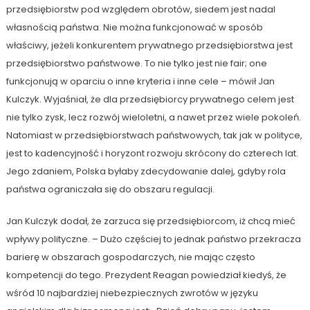
przedsiębiorstw pod względem obrotów, siedem jest nadal
własnością państwa. Nie można funkcjonować w sposób
właściwy, jeżeli konkurentem prywatnego przedsiębiorstwa jest
przedsiębiorstwo państwowe. To nie tylko jest nie fair; one
funkcjonują w oparciu o inne kryteria i inne cele – mówił Jan
Kulczyk. Wyjaśniał, że dla przedsiębiorcy prywatnego celem jest
nie tylko zysk, lecz rozwój wieloletni, a nawet przez wiele pokoleń.
Natomiast w przedsiębiorstwach państwowych, tak jak w polityce,
jest to kadencyjność i horyzont rozwoju skrócony do czterech lat.
Jego zdaniem, Polska byłaby zdecydowanie dalej, gdyby rola
państwa ograniczała się do obszaru regulacji.
Jan Kulczyk dodał, że zarzuca się przedsiębiorcom, iż chcą mieć
wpływy polityczne. – Dużo częściej to jednak państwo przekracza
barierę w obszarach gospodarczych, nie mając często
kompetencji do tego. Prezydent Reagan powiedział kiedyś, że
wśród 10 najbardziej niebezpiecznych zwrotów w języku