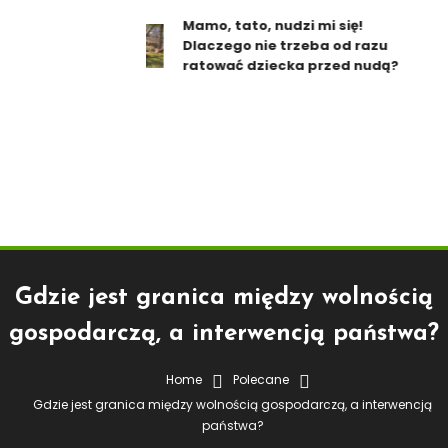
Mamo, tato, nudzi mi się!
Dlaczego nie trzeba od razu
ratować dziecka przed nudą?
Gdzie jest granica między wolnością
gospodarczą, a interwencją państwa?
Dla Konsumentów
Finanse
Gospodarka
Informacje
Polecane
Technologia
Home
Polecane
Gdzie jest granica między wolnością gospodarczą, a interwencją
20 kwietnia 2015
Strefa PLN
państwa?
Gdzie Jest Granica Między