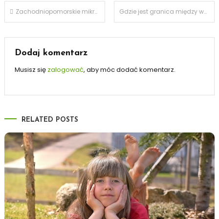
Nawigacja
Zachodniopomorskie mikro i małe firmy z dobrymi nastrojami, ale impet wygasł
Gdzie jest granica między wolnością gospodarczą, a interwencją państwa? – jedno z pytań VII Europejskiego Kongresu Gospodarczego w Katowicach
wpisu
Dodaj komentarz
Musisz się
zalogować
, aby móc dodać komentarz.
RELATED POSTS