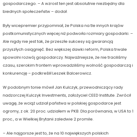
gospodarczego. – A wzrost ten jest absolutnie niezbędny dla
biednych społeczeństw – dodał.
Były wicepremier przypomniał, że Polska na tle innych krajów
postkomunistycznych więcej niż podwoiła rozmiary gospodarki. –
Ale nigdy nie jest tak, że przeszłe sukcesy są gwarancją
przyszłych osiągnięć. Bez większej dawki reform, Polska trwale
spowolni rozwój gospodarczy. Najważniejsze, że nie traciliśmy
czasu, szerokim frontem wprowadziliśmy wolność gospodarczą i
konkurencję – podkreślił Leszek Balcerowicz.
W podobnym tonie mówił Jan Kulczyk, przewodniczący rady
nadzorczej Kulczyk Investments, założyciel CEED Institute. Zwrócił
uwagę, że wciąż udział państwa w polskiej gospodarce jest
ogromy, z ok. 20 proc. udziałem w PKB. Dla porównania, w USA to 1
proc., a w Wielkiej Brytanii zaledwie 2 promile.
– Ale najgorsze jest to, że na 10 największych polskich