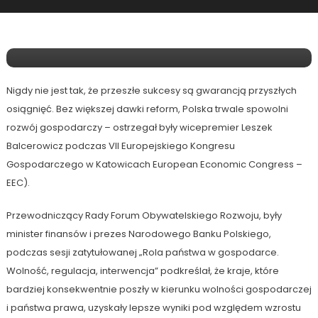
Wolnością Gospodarczą, A
Interwencją Państwa?
Nigdy nie jest tak, że przeszłe sukcesy są gwarancją przyszłych
osiągnięć. Bez większej dawki reform, Polska trwale spowolni
rozwój gospodarczy – ostrzegał były wicepremier Leszek
Balcerowicz podczas VII Europejskiego Kongresu
Gospodarczego w Katowicach European Economic Congress –
EEC).
Przewodniczący Rady Forum Obywatelskiego Rozwoju, były
minister finansów i prezes Narodowego Banku Polskiego,
podczas sesji zatytułowanej „Rola państwa w gospodarce.
Wolność, regulacja, interwencja” podkreślał, że kraje, które
bardziej konsekwentnie poszły w kierunku wolności gospodarczej
i państwa prawa, uzyskały lepsze wyniki pod względem wzrostu