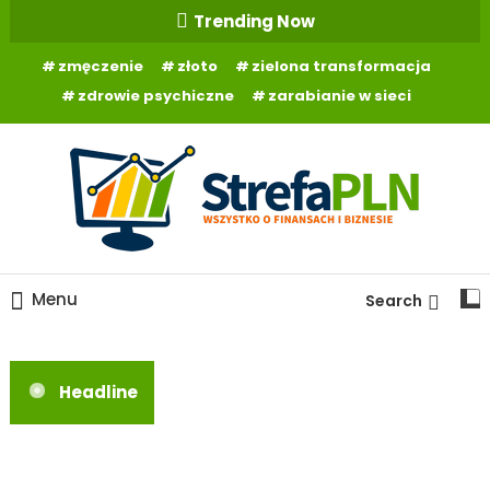
Skip
Trending Now
To
zmęczenie
złoto
zielona transformacja
Content
zdrowie psychiczne
zarabianie w sieci
Wszystko o finansach
StrefaPLN.pl
Menu
Search
Headline