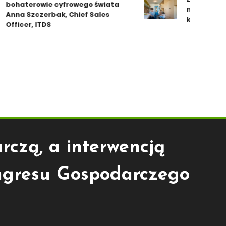
haterowie cyfrowego świata
miejsc. Gap y
na Szczerbak, Chief Sales
kryzys rekruta
ficer, ITDS
rczą, a interwencją
ongresu Gospodarczego