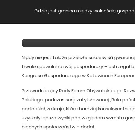
Gdzie Jest Granica Mię
Gdzie jest granica między wolnością gospod
Interwencją Państwa? – 
Europejskiego Kongres
Nigdy nie jest tak, że przeszłe sukcesy są gwarancj
trwale spowolni rozwój gospodarczy – ostrzegał b
Kongresu Gospodarczego w Katowicach European 
Przewodniczący Rady Forum Obywatelskiego Rozwoj
Polskiego, podczas sesji zatytułowanej „Rola pań
podkreślał, że kraje, które bardziej konsekwentnie
uzyskały lepsze wyniki pod względem wzrostu gosp
biednych społeczeństw – dodał.