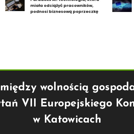
bo
miała odciążyć pracowników,
An
podnosi biznesową poprzeczkę
Of
 między wolnością gospoda
ytań VII Europejskiego K
w Katowicach