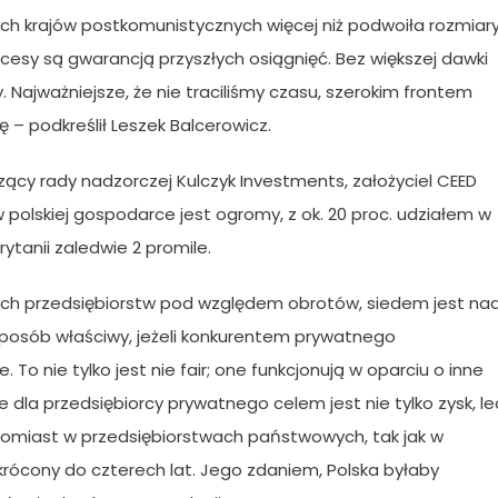
nych krajów postkomunistycznych więcej niż podwoiła rozmiar
ukcesy są gwarancją przyszłych osiągnięć. Bez większej dawki
 Najważniejsze, że nie traciliśmy czasu, szerokim frontem
– podkreślił Leszek Balcerowicz.
cy rady nadzorczej Kulczyk Investments, założyciel CEED
w polskiej gospodarce jest ogromy, z ok. 20 proc. udziałem w
rytanii zaledwie 2 promile.
lskich przedsiębiorstw pod względem obrotów, siedem jest na
posób właściwy, jeżeli konkurentem prywatnego
To nie tylko jest nie fair; one funkcjonują w oparciu o inne
 że dla przedsiębiorcy prywatnego celem jest nie tylko zysk, le
atomiast w przedsiębiorstwach państwowych, tak jak w
skrócony do czterech lat. Jego zdaniem, Polska byłaby