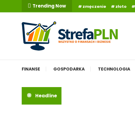
Skip
Trending Now
zmęczenie
złoto
To
Content
Wszystko o finansach
StrefaPLN.pl
FINANSE
GOSPODARKA
TECHNOLOGIA
Headline