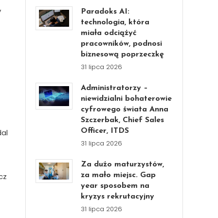
y
Paradoks AI:
technologia, która
miała odciążyć
pracowników, podnosi
biznesową poprzeczkę
31 lipca 2026
Administratorzy –
niewidzialni bohaterowie
cyfrowego świata Anna
Szczerbak, Chief Sales
Officer, ITDS
dal
31 lipca 2026
Za dużo maturzystów,
cz
za mało miejsc. Gap
year sposobem na
kryzys rekrutacyjny
31 lipca 2026