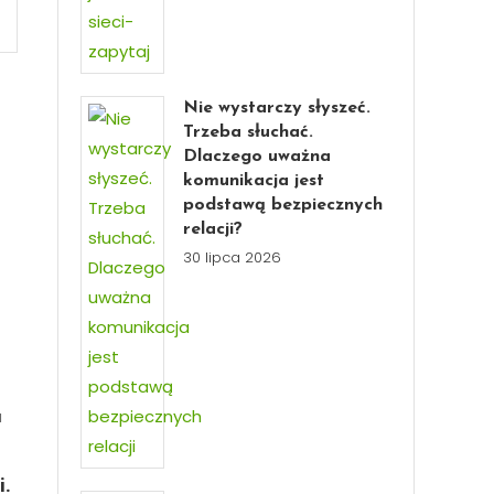
Nie wystarczy słyszeć.
Trzeba słuchać.
Dlaczego uważna
komunikacja jest
podstawą bezpiecznych
relacji?
30 lipca 2026
u
i.