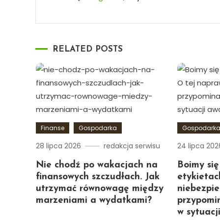
RELATED POSTS
Finanse
Gospodarka
Gospodark
28 lipca 2026
redakcja serwisu
24 lipca 202
Nie chodź po wakacjach na
Boimy się
finansowych szczudłach. Jak
etykietac
utrzymać równowagę między
niebezpie
marzeniami a wydatkami?
przypomi
w sytuacj