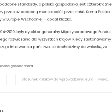
i podobne standardy, a polska gospodarka jest czterokrotnie
 Mamy przecież podobną mentalność i przeszłość. Sama Polska
w Europie Wschodniej – dodał Kliczko.
 2004-2010, były dyrektor generalny Międzynarodowego Fundus
ego rozwiązania dla wszystkich krajów. Kiedy zastanawiamy
rczą a interwencja państwa, to dochodzimy do wniosku, że
lność gospodarcza
Stosunek Polaków do wprowadzenia euro – kwiecień 2015
rz.