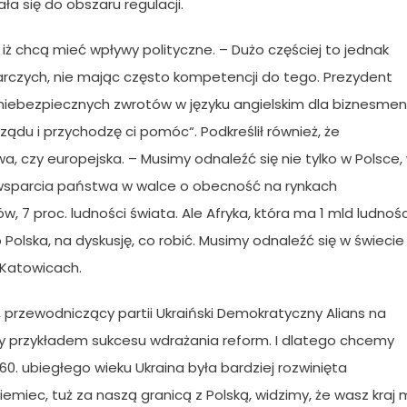
a się do obszaru regulacji.
 iż chcą mieć wpływy polityczne. – Dużo częściej to jednak
czych, nie mając często kompetencji do tego. Prezydent
j niebezpiecznych zwrotów w języku angielskim dla biznesme
ządu i przychodzę ci pomóc“. Podkreślił również, że
a, czy europejska. – Musimy odnaleźć się nie tylko w Polsce,
e wsparcia państwa w walce o obecność na rynkach
 7 proc. ludności świata. Ale Afryka, która ma 1 mld ludnośc
 Polska, na dyskusję, co robić. Musimy odnaleźć się w świecie
 Katowicach.
wa, przewodniczący partii Ukraiński Demokratyczny Alians na
ainy przykładem sukcesu wdrażania reform. I dlatego chcemy
. ubiegłego wieku Ukraina była bardziej rozwinięta
Niemiec, tuż za naszą granicą z Polską, widzimy, że wasz kraj