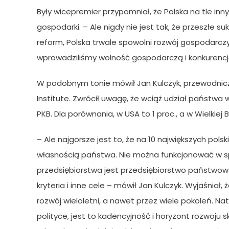
Były wicepremier przypomniał, że Polska na tle in
gospodarki. – Ale nigdy nie jest tak, że przeszłe s
reform, Polska trwale spowolni rozwój gospodarczy.
wprowadziliśmy wolność gospodarczą i konkurencję 
W podobnym tonie mówił Jan Kulczyk, przewodniczą
Institute. Zwrócił uwagę, że wciąż udział państwa 
PKB. Dla porównania, w USA to 1 proc., a w Wielkiej B
– Ale najgorsze jest to, że na 10 największych po
własnością państwa. Nie można funkcjonować w s
przedsiębiorstwa jest przedsiębiorstwo państwowe. 
kryteria i inne cele – mówił Jan Kulczyk. Wyjaśniał,
rozwój wieloletni, a nawet przez wiele pokoleń. N
polityce, jest to kadencyjność i horyzont rozwoju 