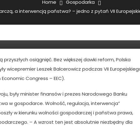
Home
Gospodarka
dzy Wolnością Gospodarczą, A
arczą, a interwencją państwa? – jedno z pytań VII Europe
Jedno Z Pytań VII
u Gospodarczego W Katowicach
ą przyszłych osiągnięć. Bez większej dawki reform, Polska
yły wicepremier Leszek Balcerowicz podczas VII Europejskieg
Economic Congress – EEC).
u, były minister finansów i prezes Narodowego Banku
stwa w gospodarce. Wolność, regulacja, interwencja”
 poszły w kierunku wolności gospodarczej i państwa prawa,
odarczego. – A wzrost ten jest absolutnie niezbędny dla