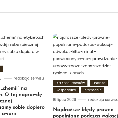
a
6
redakcja serwisu
Dla Konsumentów
Finanse
 „chemii” na
Gospodarka
Informacje
h. O tej naprawdę
16 lipca 2026
redakcja serwis
cznej
namy sobie dopiero
Najdroższe błędy prawne
i awarii
popełniane podczas wakacj