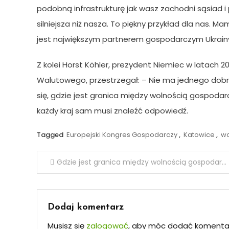
podobną infrastrukturę jak wasz zachodni sąsiad 
silniejsza niż nasza. To piękny przykład dla nas.
jest największym partnerem gospodarczym Ukrainy 
Z kolei Horst Köhler, prezydent Niemiec w latach
Walutowego, przestrzegał: – Nie ma jednego dobr
się, gdzie jest granica między wolnością gospoda
każdy kraj sam musi znaleźć odpowiedź.
Tagged
Europejski Kongres Gospodarczy
,
Katowice
,
wo
Nawigacja
Gdzie jest granica między wolnością gospodarczą, a interwencją państwa?
wpisu
Dodaj komentarz
Musisz się
zalogować
, aby móc dodać komenta