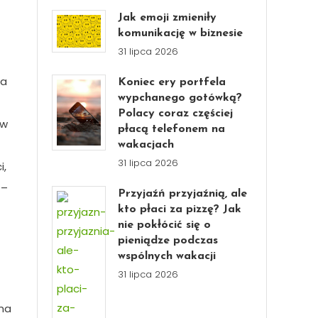
Jak emoji zmieniły
komunikację w biznesie
31 lipca 2026
na
Koniec ery portfela
wypchanego gotówką?
Polacy coraz częściej
 w
płacą telefonem na
wakacjach
31 lipca 2026
i,
 –
Przyjaźń przyjaźnią, ale
kto płaci za pizzę? Jak
nie pokłócić się o
pieniądze podczas
wspólnych wakacji
31 lipca 2026
 ma