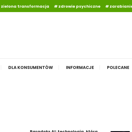
zielona transformacja
zdrowie psychiczne
zarabianie
DLA KONSUMENTÓW
INFORMACJE
POLECANE
Ad
Paradoks AI: technologia, która