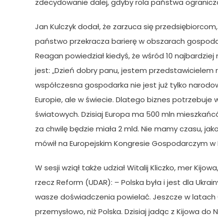
zdecydowanie dalej, gdyby rola państwa ograniczał
Jan Kulczyk dodał, że zarzuca się przedsiębiorcom,
państwo przekracza barierę w obszarach gospodar
Reagan powiedział kiedyś, że wśród 10 najbardzie
jest: „Dzień dobry panu, jestem przedstawicielem r
współczesna gospodarka nie jest już tylko narodow
Europie, ale w świecie. Dlatego biznes potrzebuj
światowych. Dzisiaj Europa ma 500 mln mieszkańców,
za chwilę będzie miała 2 mld. Nie mamy czasu, jako
mówił na Europejskim Kongresie Gospodarczym w
W sesji wziął także udział Witalij Kliczko, mer Kijo
rzecz Reform (UDAR): – Polska była i jest dla Ukr
wasze doświadczenia powielać. Jeszcze w latach 60
przemysłowo, niż Polska. Dzisiaj jadąc z Kijowa do 