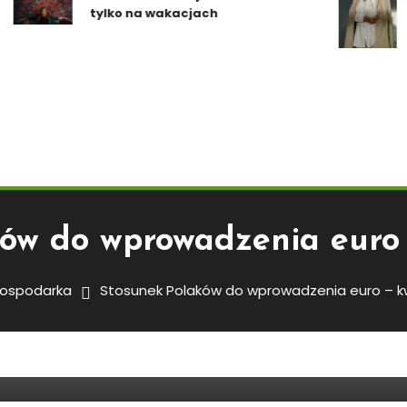
sz
tylko na wakacjach
kr
no
ów do wprowadzenia euro 
ospodarka
Stosunek Polaków do wprowadzenia euro – k
rowadzenia Euro – Kwiecień