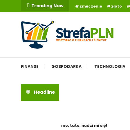
Skip
Trending Now
zmęczenie
złoto
To
Content
Wszystko o finansach
StrefaPLN.pl
FINANSE
GOSPODARKA
TECHNOLOGIA
Headline
Mamo, tato, nudzi mi się!