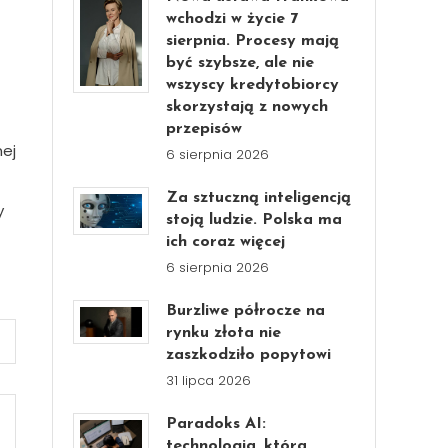
wchodzi w życie 7
sierpnia. Procesy mają
być szybsze, ale nie
wszyscy kredytobiorcy
skorzystają z nowych
przepisów
nej
6 sierpnia 2026
Za sztuczną inteligencją
y
stoją ludzie. Polska ma
ich coraz więcej
6 sierpnia 2026
Burzliwe półrocze na
rynku złota nie
zaszkodziło popytowi
31 lipca 2026
Paradoks AI:
technologia, która