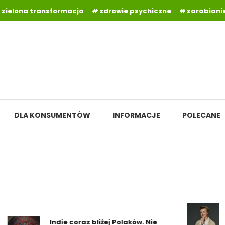
zielona transformacja
zdrowie psychiczne
zarabianie
DLA KONSUMENTÓW
INFORMACJE
POLECANE
No
ży
Indie coraz bliżej Polaków. Nie