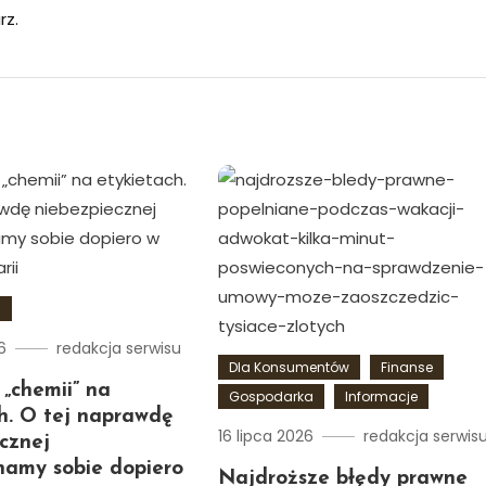
rz.
a
6
redakcja serwisu
Dla Konsumentów
Finanse
 „chemii” na
Gospodarka
Informacje
h. O tej naprawdę
16 lipca 2026
redakcja serwis
cznej
namy sobie dopiero
Najdroższe błędy prawne