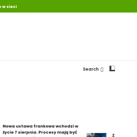
 w sieci
Search
wa ustawa frankowa wchodzi w
cie 7 sierpnia. Procesy mają być
Za sztuczną int