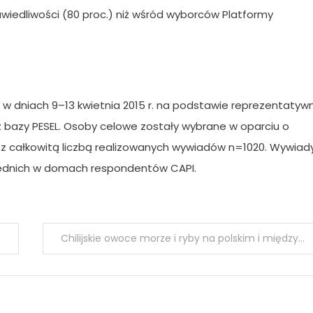
awiedliwości (80 proc.) niż wśród wyborców Platformy
w dniach 9–13 kwietnia 2015 r. na podstawie reprezentatyw
z bazy PESEL. Osoby celowe zostały wybrane w oparciu o
z całkowitą liczbą realizowanych wywiadów n=1020. Wywiad
ednich w domach respondentów CAPI.
Chilijskie owoce morze i ryby na polskim i międzynarodowym rynku