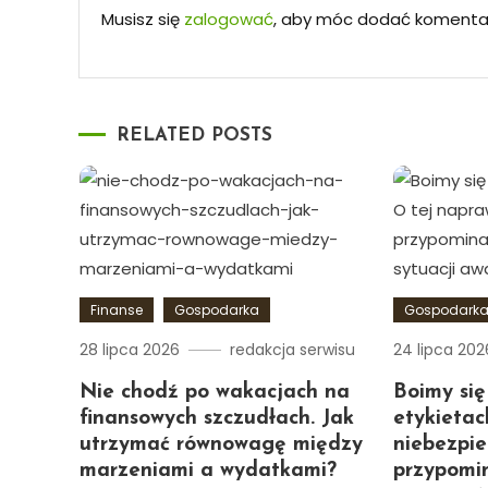
Musisz się
zalogować
, aby móc dodać komenta
RELATED POSTS
Finanse
Gospodarka
Gospodark
28 lipca 2026
redakcja serwisu
24 lipca 202
Nie chodź po wakacjach na
Boimy się
finansowych szczudłach. Jak
etykietac
utrzymać równowagę między
niebezpie
marzeniami a wydatkami?
przypomi