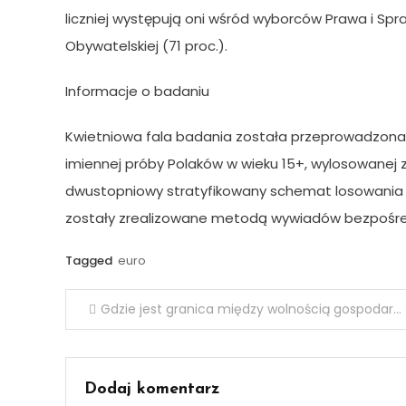
liczniej występują oni wśród wyborców Prawa i Spr
Obywatelskiej (71 proc.).
Informacje o badaniu
Kwietniowa fala badania została przeprowadzona 
imiennej próby Polaków w wieku 15+, wylosowanej 
dwustopniowy stratyfikowany schemat losowania 
zostały zrealizowane metodą wywiadów bezpośr
Tagged
euro
Nawigacja
Gdzie jest granica między wolnością gospodarczą, a interwencją państwa? – jedno z pytań VII Europejskiego Kongresu Gospodarczego w Katowicach
wpisu
Dodaj komentarz