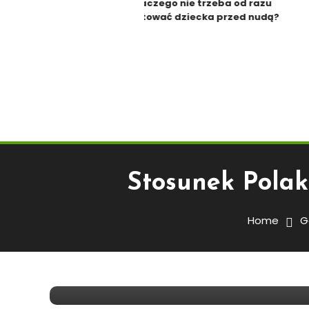
Dlaczego nie trzeba od razu
ratować dziecka przed nudą?
Stosunek Polak
Gospodarka
27 kwietnia 2015
Agnes
Home
G
Stosunek Polaków Do Wp
2015