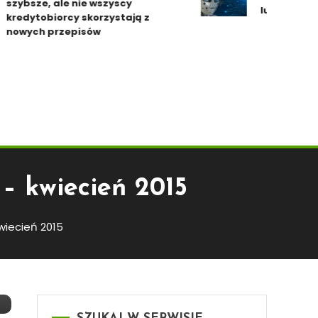
ybsze, ale nie wszyscy
ludzie. Polska 
edytobiorcy skorzystają z
wych przepisów
– kwiecień 2015
wiecień 2015