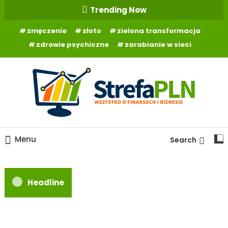
Skip
Trending Now
To
zmęczenie
złoto
zielona transformacja
Content
zdrowie psychiczne
zarabianie w sieci
Wszystko o finansach
StrefaPLN.pl
Menu
Search
Headline