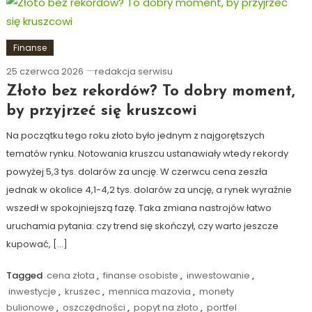
Finanse
25 czerwca 2026
redakcja serwisu
Złoto bez rekordów? To dobry moment,
by przyjrzeć się kruszcowi
Na początku tego roku złoto było jednym z najgorętszych
tematów rynku. Notowania kruszcu ustanawiały wtedy rekordy
powyżej 5,3 tys. dolarów za uncję. W czerwcu cena zeszła
jednak w okolice 4,1-4,2 tys. dolarów za uncję, a rynek wyraźnie
wszedł w spokojniejszą fazę. Taka zmiana nastrojów łatwo
uruchamia pytania: czy trend się skończył, czy warto jeszcze
kupować, […]
Tagged
cena złota
,
finanse osobiste
,
inwestowanie
,
inwestycje
,
kruszec
,
mennica mazovia
,
monety
bulionowe
,
oszczędności
,
popyt na złoto
,
portfel