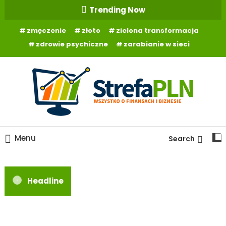
Skip
Trending Now
To
zmęczenie
złoto
zielona transformacja
Content
zdrowie psychiczne
zarabianie w sieci
Wszystko o finansach
StrefaPLN.pl
Menu
Search
Headline