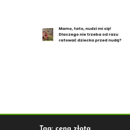
Mamo, tato, nudzi mi się!
Dlaczego nie trzeba od razu
ratować dziecka przed nudą?
Tag:
cena złota