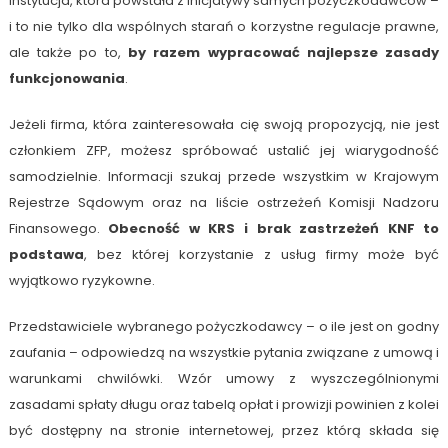
instytucja, która powstała z inicjatywy samych pożyczkodawców –
i to nie tylko dla wspólnych starań o korzystne regulacje prawne,
ale także po to,
by razem wypracować najlepsze zasady
funkcjonowania
.
Jeżeli firma, która zainteresowała cię swoją propozycją, nie jest
członkiem ZFP, możesz spróbować ustalić jej wiarygodność
samodzielnie. Informacji szukaj przede wszystkim w Krajowym
Rejestrze Sądowym oraz na liście ostrzeżeń Komisji Nadzoru
Finansowego.
Obecność w KRS i brak zastrzeżeń KNF to
podstawa
, bez której korzystanie z usług firmy może być
wyjątkowo ryzykowne.
Przedstawiciele wybranego pożyczkodawcy – o ile jest on godny
zaufania – odpowiedzą na wszystkie pytania związane z umową i
warunkami chwilówki. Wzór umowy z wyszczególnionymi
zasadami spłaty długu oraz tabelą opłat i prowizji powinien z kolei
być dostępny na stronie internetowej, przez którą składa się