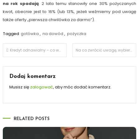
na rok spadają
. 2 lata temu stanowiły one 30% pożyczanych
kwot, obecnie jest to 16% (lub 13%, jeżeli weźmiemy pod uwagę
także oferty „pierwsza chwilówka za darmo”).
Tagged
gotówka
,
na dowód
,
pożyczka
Nawigacja
Kredyt odnawialny – co warto o nim wiedzieć?
Na co zwrócić uwagę, wybierając kancelarię notarialną?
wpisu
Dodaj komentarz
Musisz się
zalogować
, aby móc dodać komentarz.
RELATED POSTS