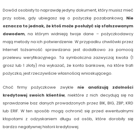
Dowód osobisty to naprawdę jedyny dokument, który musisz mieć
przy sobie, gdy ubiegasz się o pożyczkę pozabankową.
Nie
oznacza to jednak, że ktoś może posłużyć się sfałszowanym
dowodem
, na którym widnieją twoje dane – pożyczkodawcy
mają metody na ich potwierdzenie. W przypadku chwilówki przez
Internet tożsamość sprawdzana jest dodatkowo za pomocą
przelewu weryfikacyjnego. Ta symboliczna zazwyczaj kwota (1
grosz lub 1 złoty) ma wykazać, że konto bankowe, na które trafi
pożyczka, jest rzeczywiście własnością wnioskującego.
Choć firmy pożyczkowe zwykle
nie analizują zdolności
kredytowej swoich klientów
, niektóre z nich decydują się na
sprawdzanie baz danych prowadzonych przez BIK, BIG, ZBP, KRD
lub ERIF. W ten sposób mogą ochronić się przed ewentualnymi
kłopotami z odzyskaniem długu od osób, które dorobiły się
bardzo negatywnej historii kredytowej.