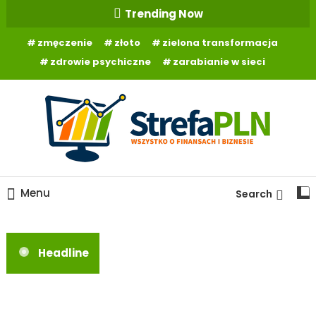
Skip
Trending Now
To
zmęczenie
złoto
zielona transformacja
Content
zdrowie psychiczne
zarabianie w sieci
Wszystko o finansach
StrefaPLN.pl
Menu
Search
Headline