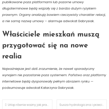
publikowane poza platformami lub pozorne umowy
długoterminowe będą wiązały się z bardzo dużym ryzykiem
prawnym. Organy analizują bowiem rzeczywisty charakter relacji,
a nie samą nazwę umowy –
alarmuje adwokat Gabrysiak.
Właściciele mieszkań muszą
przygotować się na nowe
realia
Najważniejsze jest dziś zrozumienie, że nawet sporadyczny
wynajem nie pozostanie poza systemem. Państwo oraz platformy
internetowe będą dysponowały pełnym obrazem rynku —
podsumowuje adwokat Katarzyna Gabrysiak.
Nawigacja
Urlop równie ważny jak praca. Przedsiębiorcy coraz częściej mierzą się z chronicznym zmęczeniem
Susza hydrologiczna i przeciążona infrastruktura. „Apelowanie do mieszkańców, by oszczędzali wodę to za mało”