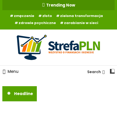
Skip
Trending Now
To
zmęczenie
złoto
zielona transformacja
Content
zdrowie psychiczne
zarabianie w sieci
Wszystko o finansach
StrefaPLN.pl
Menu
Search
Headline