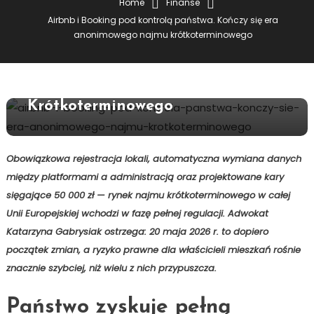
Home
Finanse
Airbnb i Booking pod kontrolą państwa. Kończy się era
15 maja 2026
redakcja serwisu
anonimowego najmu krótkoterminowego
Airbnb I Booking Pod Kontrolą
Państwa. Kończy Się Era
Anonimowego Najmu
Krótkoterminowego
Obowiązkowa rejestracja lokali, automatyczna wymiana danych
między platformami a administracją oraz projektowane kary
sięgające 50 000 zł — rynek najmu krótkoterminowego w całej
Unii Europejskiej wchodzi w fazę pełnej regulacji. Adwokat
Katarzyna Gabrysiak ostrzega: 20 maja 2026 r. to dopiero
początek zmian, a ryzyko prawne dla właścicieli mieszkań rośnie
znacznie szybciej, niż wielu z nich przypuszcza.
Państwo zyskuje pełną