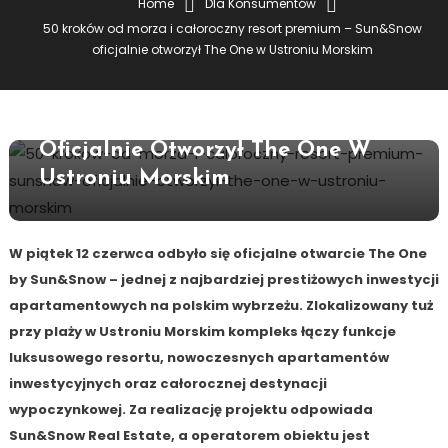
Home
Dla Konsumentów
Dla Konsumentów
50 kroków od morza i całoroczny resort premium – Sun&Snow
oficjalnie otworzył The One w Ustroniu Morskim
17 czerwca 2026
redakcja serwisu
50 Kroków Od Morza I Całoroczny
Resort Premium – Sun&Snow
Oficjalnie Otworzył The One W
Ustroniu Morskim
W piątek 12 czerwca odbyło się oficjalne otwarcie The One
by Sun&Snow – jednej z najbardziej prestiżowych inwestycji
apartamentowych na polskim wybrzeżu. Zlokalizowany tuż
przy plaży w Ustroniu Morskim kompleks łączy funkcje
luksusowego resortu, nowoczesnych apartamentów
inwestycyjnych oraz całorocznej destynacji
wypoczynkowej. Za realizację projektu odpowiada
Sun&Snow Real Estate, a operatorem obiektu jest