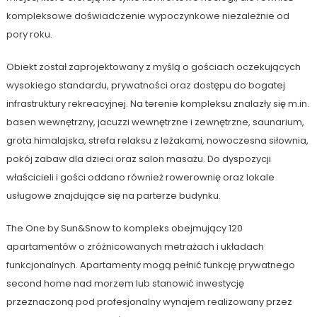
kompleksowe doświadczenie wypoczynkowe niezależnie od
pory roku.
Obiekt został zaprojektowany z myślą o gościach oczekujących
wysokiego standardu, prywatności oraz dostępu do bogatej
infrastruktury rekreacyjnej. Na terenie kompleksu znalazły się m.in.
basen wewnętrzny, jacuzzi wewnętrzne i zewnętrzne, saunarium,
grota himalajska, strefa relaksu z leżakami, nowoczesna siłownia,
pokój zabaw dla dzieci oraz salon masażu. Do dyspozycji
właścicieli i gości oddano również rowerownię oraz lokale
usługowe znajdujące się na parterze budynku.
The One by Sun&Snow to kompleks obejmujący 120
apartamentów o zróżnicowanych metrażach i układach
funkcjonalnych. Apartamenty mogą pełnić funkcję prywatnego
second home nad morzem lub stanowić inwestycję
przeznaczoną pod profesjonalny wynajem realizowany przez