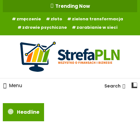
Skip
Trending Now
To
zmęczenie
złoto
zielona transformacja
Content
zdrowie psychiczne
zarabianie w sieci
Wszystko o finansach
StrefaPLN.pl
Menu
Search
Headline