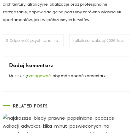
architektury, atrakcyjne lokalizacje oraz profesjonalne
zarządzanie, odpowiadając na potrzeby zarówno właścicieli
apartamentów, jak i współczesnych turystów.
Nawigacja
Odporność psychiczna i rozwój jako fundament nowoczesnego biznesu
Kalkulator wakacji 2026 Ile zapłacimy za urlop i jak nie przepłacić za granicą?
wpisu
Dodaj komentarz
Musisz się
zalogować
, aby móc dodać komentarz.
RELATED POSTS