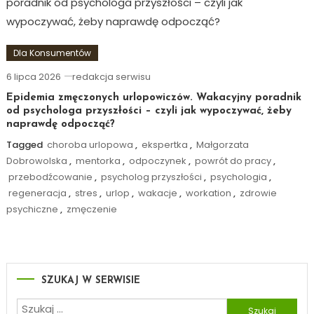
Dla Konsumentów
6 lipca 2026
redakcja serwisu
Epidemia zmęczonych urlopowiczów. Wakacyjny poradnik
od psychologa przyszłości – czyli jak wypoczywać, żeby
naprawdę odpocząć?
Tagged
choroba urlopowa
,
ekspertka
,
Małgorzata
Dobrowolska
,
mentorka
,
odpoczynek
,
powrót do pracy
,
przebodźcowanie
,
psycholog przyszłości
,
psychologia
,
regeneracja
,
stres
,
urlop
,
wakacje
,
workation
,
zdrowie
psychiczne
,
zmęczenie
SZUKAJ W SERWISIE
Szukaj: