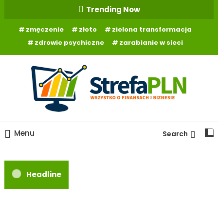
Skip
Trending Now
To
zmęczenie
złoto
zielona transformacja
Content
zdrowie psychiczne
zarabianie w sieci
Wszystko o finansach
StrefaPLN.pl
Menu
Search
Headline