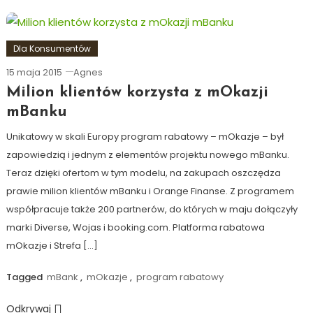
Dla Konsumentów
15 maja 2015
Agnes
Milion klientów korzysta z mOkazji
mBanku
Unikatowy w skali Europy program rabatowy – mOkazje – był
zapowiedzią i jednym z elementów projektu nowego mBanku.
Teraz dzięki ofertom w tym modelu, na zakupach oszczędza
prawie milion klientów mBanku i Orange Finanse. Z programem
współpracuje także 200 partnerów, do których w maju dołączyły
marki Diverse, Wojas i booking.com. Platforma rabatowa
mOkazje i Strefa […]
Tagged
mBank
,
mOkazje
,
program rabatowy
Odkrywaj