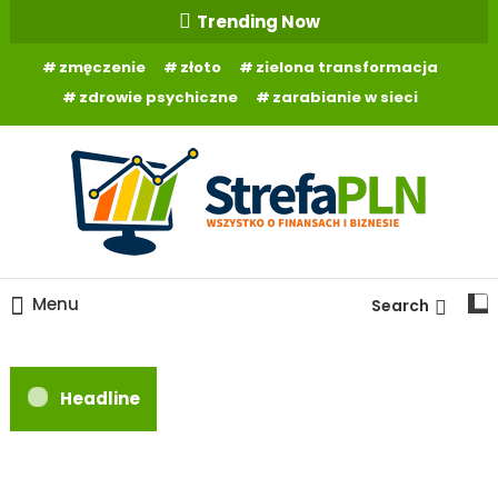
Skip
Trending Now
To
zmęczenie
złoto
zielona transformacja
Content
zdrowie psychiczne
zarabianie w sieci
Wszystko o finansach
StrefaPLN.pl
Menu
Search
Headline