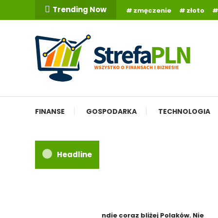
Skip
Trending Now
zmęczenie
złoto
To
Content
Wszystko o finansach
StrefaPLN.pl
FINANSE
GOSPODARKA
TECHNOLOGIA
Headline
Indie coraz bliżej Polaków. Nie