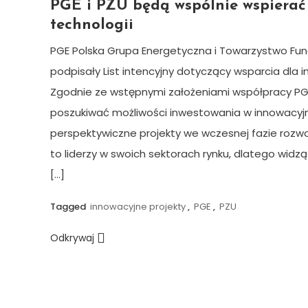
PGE i PZU będą wspólnie wspierać
technologii
PGE Polska Grupa Energetyczna i Towarzystwo Fun
podpisały List intencyjny dotyczący wsparcia dla 
Zgodnie ze wstępnymi założeniami współpracy PGE
poszukiwać możliwości inwestowania w innowacyjn
perspektywiczne projekty we wczesnej fazie rozwoj
to liderzy w swoich sektorach rynku, dlatego wid
[…]
Tagged
innowacyjne projekty
,
PGE
,
PZU
Odkrywaj