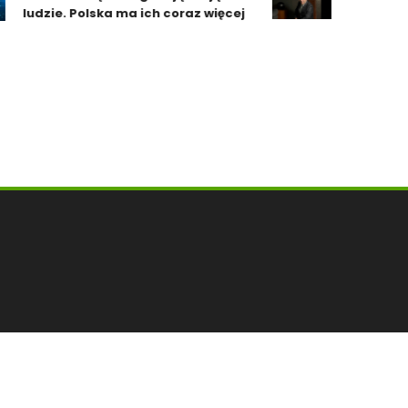
ludzie. Polska ma ich coraz więcej
nie zaszko