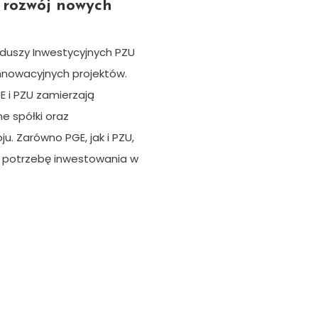
 rozwój nowych
duszy Inwestycyjnych PZU
innowacyjnych projektów.
 i PZU zamierzają
e spółki oraz
u. Zarówno PGE, jak i PZU,
zą potrzebę inwestowania w