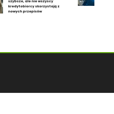
szybsze, ale nie wszyscy
ludzie. P
kredytobiorcy skorzystają z
nowych przepisów