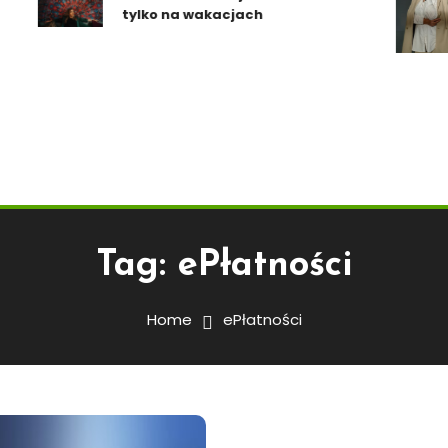
tylko na wakacjach
Tag:
ePłatności
Home
ePłatności