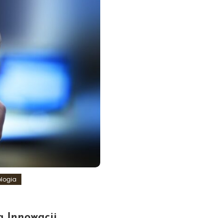
logia
ą Innowacji