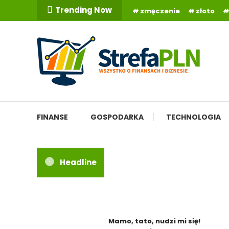
Skip
Trending Now
zmęczenie
złoto
To
Content
Wszystko o finansach
StrefaPLN.pl
FINANSE
GOSPODARKA
TECHNOLOGIA
Headline
Mamo, tato, nudzi mi się!