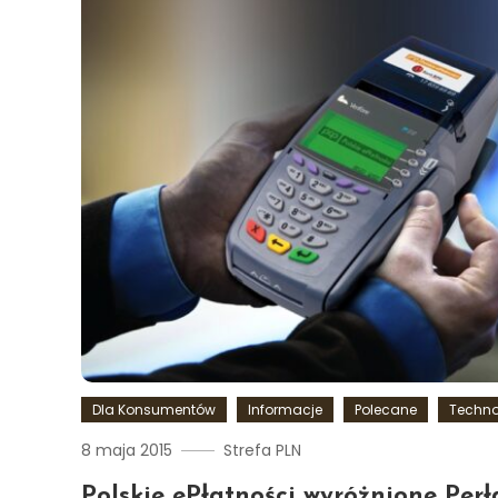
Dla Konsumentów
Informacje
Polecane
Techno
8 maja 2015
Strefa PLN
Polskie ePłatności wyróżnione Perł