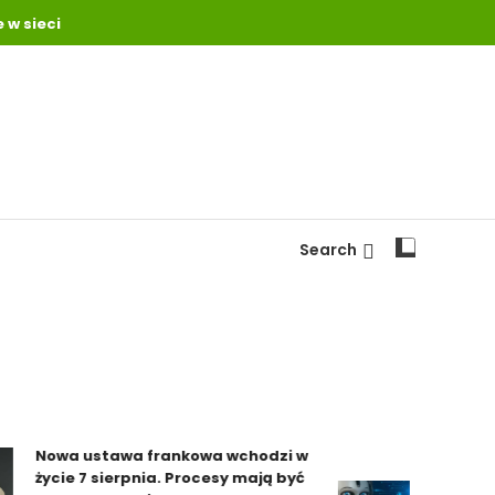
 w sieci
Search
Nowa ustawa frankowa wchodzi w
życie 7 sierpnia. Procesy mają być
Za sztucz