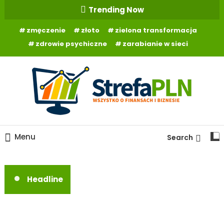
Skip
Trending Now
To
zmęczenie
złoto
zielona transformacja
Content
zdrowie psychiczne
zarabianie w sieci
Wszystko o finansach
StrefaPLN.pl
Menu
Search
Headline