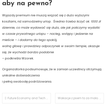
aby na pewno?
Wyjazdy premium nie muszą wiązać się z dużo wyższymi
kosztami, niż samodzielny urlop.
Średnio trzeba liczyć ok. 1000 zł
dziennie, co może wydawać się dużo, ale jak policzymy wydatki
w czasie prywatnego urlopu – nocleg, wstępy i jedzenie na
mieście – i dodamy do tego spokój,
wolną głowę i prawdziwy odpoczynek w swoim tempie, okazuje
się, że wychodzi bardzo podobnie
– podkreśla Wzorek.
Organizatorka podsumowuje, że w zamian uczestnicy otrzymują
unikalne doświadczenia
i pełną swobodę podróżowania
.
Nawigacja
Future Economy and Tech Forum 2026: technologia, gospodarka i bezpieczeństwo na II edycji w Arche Nałęczów
Wakacje z psem to za mało. Sun & Snow ruszył z Psią Akademią dla opiekunów i przyjaciół czworonogów