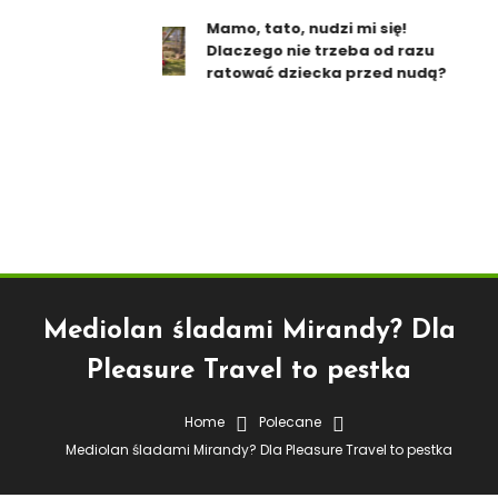
Mamo, tato, nudzi mi się!
Dlaczego nie trzeba od razu
ratować dziecka przed nudą?
Mediolan śladami Mirandy? Dla
Pleasure Travel to pestka
Home
Polecane
Polecane
Mediolan śladami Mirandy? Dla Pleasure Travel to pestka
22 maja 2026
redakcja serwisu