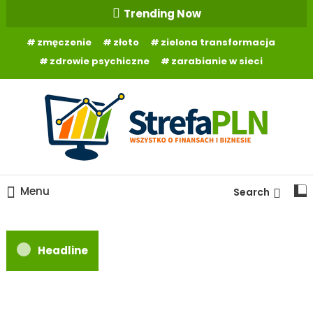
Skip
Trending Now
To
zmęczenie
złoto
zielona transformacja
Content
zdrowie psychiczne
zarabianie w sieci
Wszystko o finansach
StrefaPLN.pl
Menu
Search
Headline