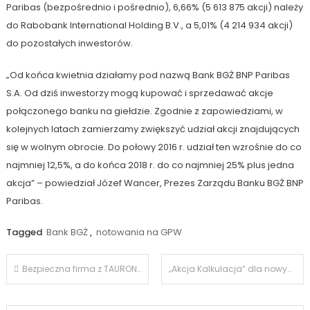
Paribas (bezpośrednio i pośrednio), 6,66% (5 613 875 akcji) należy
do Rabobank International Holding B.V., a 5,01% (4 214 934 akcji)
do pozostałych inwestorów.
„Od końca kwietnia działamy pod nazwą Bank BGŻ BNP Paribas
S.A. Od dziś inwestorzy mogą kupować i sprzedawać akcje
połączonego banku na giełdzie. Zgodnie z zapowiedziami, w
kolejnych latach zamierzamy zwiększyć udział akcji znajdujących
się w wolnym obrocie. Do połowy 2016 r. udział ten wzrośnie do co
najmniej 12,5%, a do końca 2018 r. do co najmniej 25% plus jedna
akcja” – powiedział Józef Wancer, Prezes Zarządu Banku BGŻ BNP
Paribas.
Tagged
Bank BGŻ
,
notowania na GPW
Nawigacja
Bezpieczna firma z TAURONEM
„Akcja Kalkulacja” dla nowych klientów Providenta
wpisu