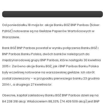
Akcje Banku BGŻ BNP Paribas
Notowane Na GPW
Od poniedziałku 18 maja br. akcje Banku BGŻ BNP Paribas (ticker:
PLBGZ) notowane są na Giełdzie Papierów Wartościowych w
Warszawie.
Bank BGŻ BNP Paribas powstał w wyniku połączenia Banku BGŻ i
BNP Paribas Banku Polska, dwóch banków należących do
międzynarodowej grupy BNP Paribas, które nastąpiło 30 kwietnia
2015 r. Zarówno akcje Banku BGŻ, jak i BNP Paribas Banku Polska
były wcześniej notowane na warszawskiej giełdzie. Ich obrót
został zawieszony – w przypadku pierwszego banku 23 grudnia
2014 r., a drugiego 27 kwietnia br.
Obecnie, kapitał zakładowy Banku BGŻ BNP Paribas dzieli się na
84 238 318 akcji. Właścicielem 88,33% (74 409 509 akcji) jest BNP