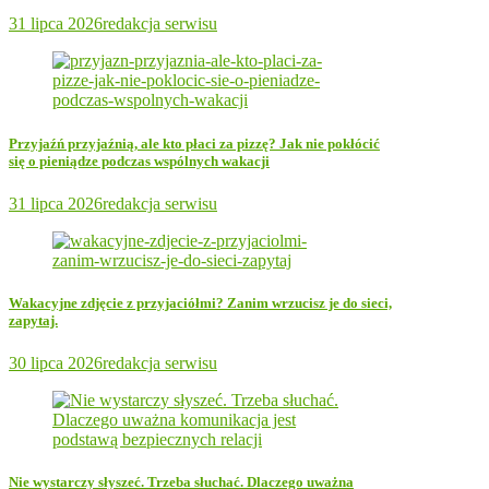
31 lipca 2026
redakcja serwisu
Przyjaźń przyjaźnią, ale kto płaci za pizzę? Jak nie pokłócić
się o pieniądze podczas wspólnych wakacji
31 lipca 2026
redakcja serwisu
Wakacyjne zdjęcie z przyjaciółmi? Zanim wrzucisz je do sieci,
zapytaj.
30 lipca 2026
redakcja serwisu
Nie wystarczy słyszeć. Trzeba słuchać. Dlaczego uważna