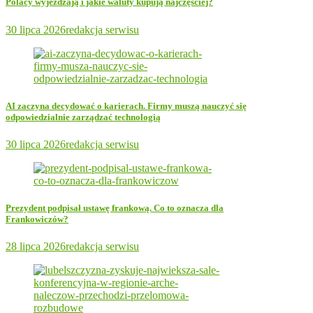
Polacy wyjeżdżają i jakie waluty kupują najczęściej?
30 lipca 2026
redakcja serwisu
AI zaczyna decydować o karierach. Firmy muszą nauczyć się
odpowiedzialnie zarządzać technologią
30 lipca 2026
redakcja serwisu
Prezydent podpisał ustawę frankową. Co to oznacza dla
Frankowiczów?
28 lipca 2026
redakcja serwisu