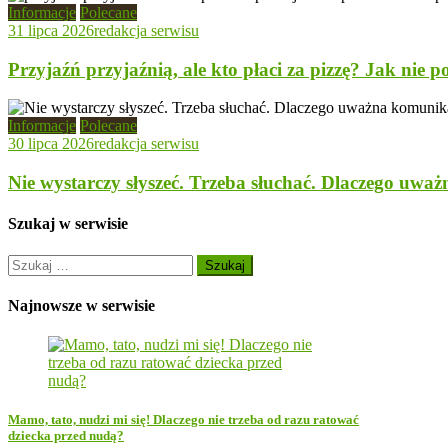
Informacje
Polecane
31 lipca 2026
redakcja serwisu
Przyjaźń przyjaźnią, ale kto płaci za pizzę? Jak nie 
Informacje
Polecane
30 lipca 2026
redakcja serwisu
Nie wystarczy słyszeć. Trzeba słuchać. Dlaczego uważ
Szukaj w serwisie
Szukaj:
Najnowsze w serwisie
Mamo, tato, nudzi mi się! Dlaczego nie trzeba od razu ratować
dziecka przed nudą?