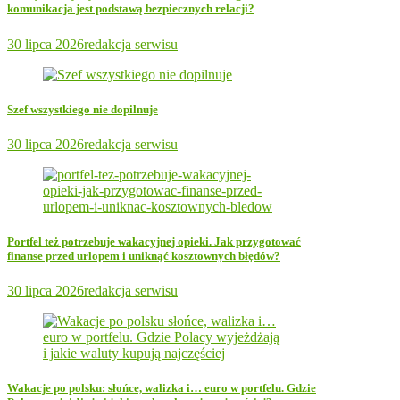
komunikacja jest podstawą bezpiecznych relacji?
30 lipca 2026
redakcja serwisu
Szef wszystkiego nie dopilnuje
30 lipca 2026
redakcja serwisu
Portfel też potrzebuje wakacyjnej opieki. Jak przygotować
finanse przed urlopem i uniknąć kosztownych błędów?
30 lipca 2026
redakcja serwisu
Wakacje po polsku: słońce, walizka i… euro w portfelu. Gdzie