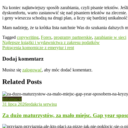
Na koniec najłatwiejszy sposób zarabiania, czyli pisanie tekstów. Jeśl
dyskomfortu, warto zastanowić się nad pisaniem tekstów na zlecenie. 
i geny wieszcza schodzą na drugi plan, a liczy się bardziej unikalno
Mam nadzieję, że ta krótka lista natchnie Was do szukania dalszych 
Tagged
copywriting
,
Forex
,
programy partnerskie
,
zarabianie w sieci
Nawigacja
Najlepsze książki i wydawnictwa z zakresu podatków
Potrącenia komornicze z emerytur i rent
wpisu
Dodaj komentarz
Musisz się
zalogować
, aby móc dodać komentarz.
Related Posts
Informacje
31 lipca 2026
redakcja serwisu
Za dużo maturzystów, za mało miejsc. Gap year spos