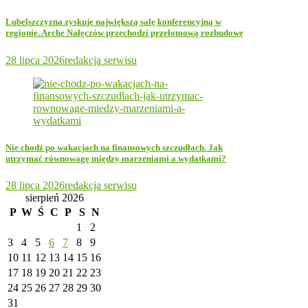
Lubelszczyzna zyskuje największą salę konferencyjną w
regionie. Arche Nałęczów przechodzi przełomową rozbudowę
28 lipca 2026
redakcja serwisu
Nie chodź po wakacjach na finansowych szczudłach. Jak
utrzymać równowagę między marzeniami a wydatkami?
28 lipca 2026
redakcja serwisu
sierpień 2026
P
W
Ś
C
P
S
N
1
2
3
4
5
6
7
8
9
10
11
12
13
14
15
16
17
18
19
20
21
22
23
24
25
26
27
28
29
30
31