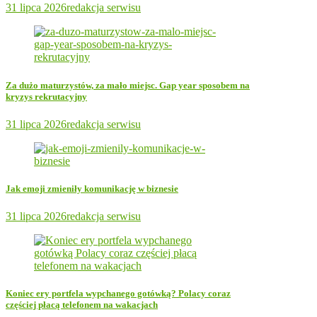
31 lipca 2026
redakcja serwisu
Za dużo maturzystów, za mało miejsc. Gap year sposobem na
kryzys rekrutacyjny
31 lipca 2026
redakcja serwisu
Jak emoji zmieniły komunikację w biznesie
31 lipca 2026
redakcja serwisu
Koniec ery portfela wypchanego gotówką? Polacy coraz
częściej płacą telefonem na wakacjach