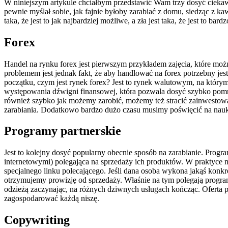
W niniejszym artykule chciałbym przedstawić Wam trzy dosyć ciekaw
pewnie myślał sobie, jak fajnie byłoby zarabiać z domu, siedząc z k
taka, że jest to jak najbardziej możliwe, a zła jest taka, że jest to ba
Forex
Handel na rynku forex jest pierwszym przykładem zajęcia, które 
problemem jest jednak fakt, że aby handlować na forex potrzebny jes
początku, czym jest rynek forex? Jest to rynek walutowym, na któr
występowania dźwigni finansowej, która pozwala dosyć szybko pomno
również szybko jak możemy zarobić, możemy też stracić zainwestowan
zarabiania. Dodatkowo bardzo dużo czasu musimy poświęcić na nauk
Programy partnerskie
Jest to kolejny dosyć popularny obecnie sposób na zarabianie. Progra
internetowymi) polegająca na sprzedaży ich produktów. W praktyce
specjalnego linku polecającego. Jeśli dana osoba wykona jakąś konkre
otrzymujemy prowizję od sprzedaży. Właśnie na tym polegają progra
odzieżą zaczynając, na różnych dziwnych usługach kończąc. Oferta 
zagospodarować każdą niszę.
Copywriting