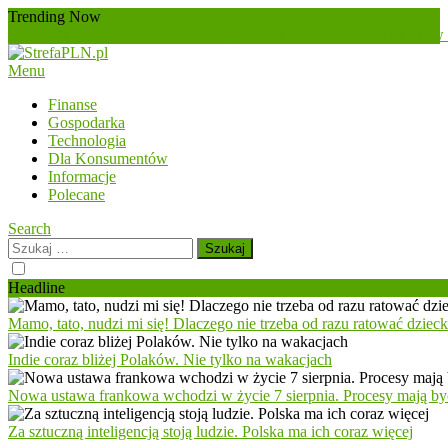
Skip
Trending Now
To
zmęczenie
złoto
zielona transformacja
zdrowie psychiczne
zarabianie w 
Content
Menu
StrefaPLN.pl
Wszystko o finansach
Finanse
Gospodarka
Technologia
Dla Konsumentów
Informacje
Polecane
Search
Szukaj:
Headline
Mamo, tato, nudzi mi się! Dlaczego nie trzeba od razu ratować dziec
Indie coraz bliżej Polaków. Nie tylko na wakacjach
Nowa ustawa frankowa wchodzi w życie 7 sierpnia. Procesy mają być
Za sztuczną inteligencją stoją ludzie. Polska ma ich coraz więcej