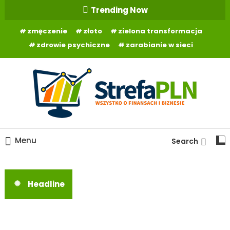
Skip
Trending Now
To
zmęczenie
złoto
zielona transformacja
Content
zdrowie psychiczne
zarabianie w sieci
Wszystko o finansach
StrefaPLN.pl
Menu
Search
Headline