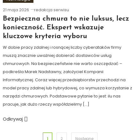
21 maja 2026
redakcja serwisu
Bezpieczna chmura to nie luksus, lecz
konieczność. Ekspert wskazuje
kluczowe kryteria wyboru
W dobie pracy zdalnej i rosnącej liczby cyberataków firmy
muszą znacznie uważniej dobierać dostawców usług
chmurowych. Na bezpieczeństwie nie warto oszczędzać –
podkreśla Marek Nadstawny, założyciel Kompanii
Informatycznej. Coraz więcej przedsiębiorstw przechodzi na
model pracy zdalnej lub hybrydowej, co wymusza korzystanie z
narzędzi chmurowych. Podstawowe pytanie to jest: ilu nas
pracuje, jak dużo rzeczy współdzielimy […]
Odkrywaj
Stronicowanie
1
2
Następne